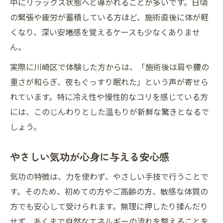
中にリラックス状態へと導かれることが多いです。日頃
気功を活用したリフレッシュの方法
の緊張や疲労が蓄積している方ほど、施術直後に体が軽
手当気功を通じた安心感あふれる施術を解説
くなり、深い安堵感を覚えるケースも少なくありませ
手当気功が生むやさしい安心感の特徴
ん。
気功の施術で心身がほぐれる理由とは
実際に川崎区で体験した方からは、「施術後は肩や腰の
手当気功で得られる癒しとリラックス感
重さが和らぎ、夜もぐっすり眠れた」という声が寄せら
安心して受けられる気功のポイント紹介
れています。特に冷え性や慢性的なコリを感じている方
手当気功の施術手順と安心感の関係性
には、このじんわりとした温もりが新鮮な驚きとなるで
整体やマッサージと異なる気功の魅力を知る
しょう。
気功が整体やマッサージと異なる理由
やさしい気功が心身に与える安心感
やさしい気功の独自の施術アプローチ
気功とマッサージの違いを徹底比較
気功の特徴は、力を使わず、やさしい手技で行うことで
す。そのため、初めての方やご高齢の方、敏感な体質の
整体にない気功の安心感や温かさとは
方でも安心して受けられます。無理に押したり揉んだり
気功ならではのリラックス効果を紹介
せず、あくまで自然なエネルギーの流れを整えることを