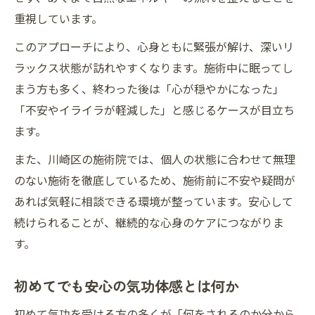
初めてでも安心できる気功の選び方ガイド
重視しています。
気功初心者が押さえたい選び方のコツ
このアプローチにより、心身ともに緊張が解け、深いリ
安心できる気功施術者の見極めポイント
ラックス状態が訪れやすくなります。施術中に眠ってし
自分に合う気功の選び方を具体的に解説
まう方も多く、終わった後は「心が穏やかになった」
初めての気功体験で注意すべきポイント
「不安やイライラが軽減した」と感じるケースが目立ち
気功の施術内容や流れを事前に確認する方
ます。
法
また、川崎区の施術院では、個人の状態に合わせて無理
のない施術を徹底しているため、施術前に不安や疑問が
あれば気軽に相談できる環境が整っています。安心して
続けられることが、継続的な心身のケアにつながりま
す。
初めてでも安心の気功体感とは何か
初めて気功を受ける方の多くが「何をされるのか分から