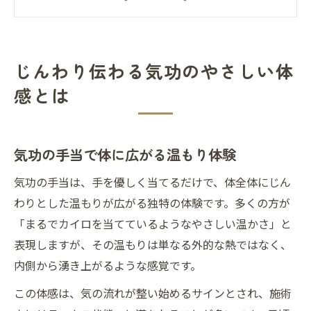
気功のじんわりした温かさの秘密を解説
優しい手技の気功がもたらす癒し効果
気功で叶う心と身体の自然な癒し体験
じんわり伝わる気功のやさしい体
気功が導く自然な癒しのプロセスとは
感とは
心も身体も整う気功のやさしい効果
気功の施術で得られる深いリラックス感
気功の手当で体に広がる温もり体験
自然治癒力を高める気功の魅力を紹介
ストレス緩和に役立つ気功の体験談
気功の手当は、手を優しく当てるだけで、体全体にじん
不調や疲れに気功のお手当てが効く理由
わりとした温もりが広がる独特の体験です。多くの方が
「まるでカイロを当てているようなやさしい温かさ」と
気功で不調改善が期待できるメカニズム
表現しますが、その温もりは単なる外的な熱ではなく、
疲れやすい方におすすめの気功施術法
内側から湧き上がるような感覚です。
気功のお手当てが疲労回復に役立つ秘密
この体感は、気の流れが整い始めるサインとされ、施術
優しい気功が日常の不調を軽減する理由