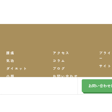
腰痛
アクセス
プライ
ー
気功
コラム
サイト
ダイエット
ブログ
小顔
お問い合わせ
お問い合わせ
© 2026 神奈川県川崎区の整体ならないとう氣功整体院 ALL RIGHTS RESERVED.