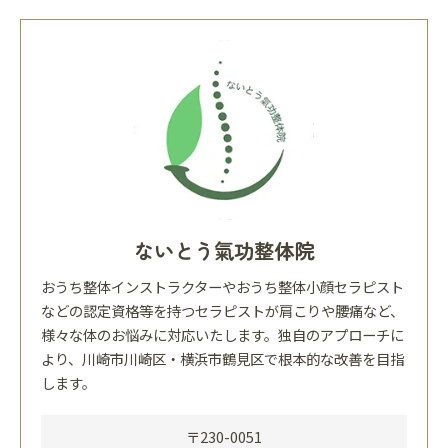
ないとう氣功整体院
おうち整体インストラクターやおうち整体小顔セラピスト
などの認定資格等を持つセラピストが肩こりや腰痛など、
様々な体のお悩みに対応いたします。独自のアプローチに
より、川崎市川崎区・横浜市鶴見区で根本的な改善を目指
します。
〒230-0051