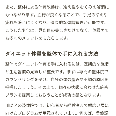
また、整体による体質改善は、冷え性やむくみの解消に
もつながります。血行が良くなることで、手足の冷えや
疲れも感じにくくなり、健康的な体調管理が可能です。
こうした変化は、見た目の美しさだけでなく、体調面で
も多くのメリットをもたらします。
ダイエット体質を整体で手に入れる方法
整体でダイエット体質を手に入れるには、定期的な施術
と生活習慣の見直しが重要です。まずは専門の整体院で
カウンセリングを受け、自分の体の歪みや不調の原因を
把握しましょう。その上で、個々の状態に合わせた施術
プランを提案してもらうことが成功の鍵となります。
川崎区の整体院では、初心者から経験者まで幅広い層に
向けたプログラムが用意されています。例えば、骨盤調