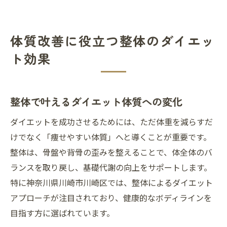
体質改善に役立つ整体のダイエッ
ト効果
整体で叶えるダイエット体質への変化
ダイエットを成功させるためには、ただ体重を減らすだ
けでなく「痩せやすい体質」へと導くことが重要です。
整体は、骨盤や背骨の歪みを整えることで、体全体のバ
ランスを取り戻し、基礎代謝の向上をサポートします。
特に神奈川県川崎市川崎区では、整体によるダイエット
アプローチが注目されており、健康的なボディラインを
目指す方に選ばれています。