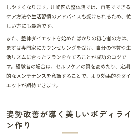
しやすくなります。川崎区の整体院では、自宅でできる
ケア方法や生活習慣のアドバイスも受けられるため、忙
しい方にも最適です。
また、整体ダイエットを始めたばかりの初心者の方は、
まずは専門家にカウンセリングを受け、自分の体質や生
活リズムに合ったプランを立てることが成功のコツで
す。経験者の場合は、セルフケアの質を高めたり、定期
的なメンテナンスを意識することで、より効果的なダイ
エットが期待できます。
姿勢改善が導く美しいボディライ
ン作り