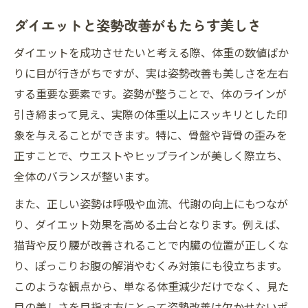
ダイエットと姿勢改善がもたらす美しさ
ダイエットを成功させたいと考える際、体重の数値ばか
りに目が行きがちですが、実は姿勢改善も美しさを左右
する重要な要素です。姿勢が整うことで、体のラインが
引き締まって見え、実際の体重以上にスッキリとした印
象を与えることができます。特に、骨盤や背骨の歪みを
正すことで、ウエストやヒップラインが美しく際立ち、
全体のバランスが整います。
また、正しい姿勢は呼吸や血流、代謝の向上にもつなが
り、ダイエット効果を高める土台となります。例えば、
猫背や反り腰が改善されることで内臓の位置が正しくな
り、ぽっこりお腹の解消やむくみ対策にも役立ちます。
このような観点から、単なる体重減少だけでなく、見た
目の美しさを目指す方にとって姿勢改善は欠かせないポ