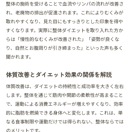
整体の施術を受けることで血流やリンパの流れが改善さ
れ、老廃物の排出が促進されます。これによりむくみが
取れやすくなり、見た目にもすっきりとした印象を得や
すくなります。実際に整体ダイエットを取り入れた方か
らは「慢性的なむくみが改善された」「姿勢が良くな
り、自然とお腹周りが引き締まった」といった声も多く
聞かれます。
体質改善とダイエット効果の関係を解説
体質改善は、ダイエットの持続性と成功率を大きく左右
します。整体を通じて筋肉や関節の柔軟性が高まること
で、運動による消費エネルギーが増えやすくなり、効率
的に脂肪を燃焼できる身体へと変化します。これは、単
なる食事制限や運動だけでは得られない、整体ならでは
のメリットです。