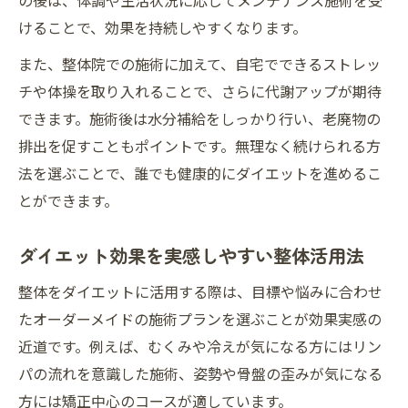
の後は、体調や生活状況に応じてメンテナンス施術を受
けることで、効果を持続しやすくなります。
また、整体院での施術に加えて、自宅でできるストレッ
チや体操を取り入れることで、さらに代謝アップが期待
できます。施術後は水分補給をしっかり行い、老廃物の
排出を促すこともポイントです。無理なく続けられる方
法を選ぶことで、誰でも健康的にダイエットを進めるこ
とができます。
ダイエット効果を実感しやすい整体活用法
整体をダイエットに活用する際は、目標や悩みに合わせ
たオーダーメイドの施術プランを選ぶことが効果実感の
近道です。例えば、むくみや冷えが気になる方にはリン
パの流れを意識した施術、姿勢や骨盤の歪みが気になる
方には矯正中心のコースが適しています。