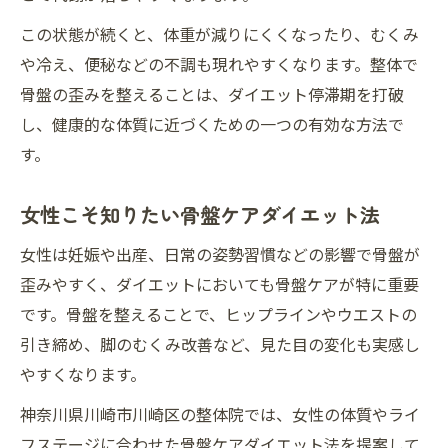
この状態が続くと、体重が減りにくくなったり、むくみ
や冷え、便秘などの不調も現れやすくなります。整体で
骨盤の歪みを整えることは、ダイエット停滞期を打破
し、健康的な体質に近づくための一つの有効な方法で
す。
女性こそ知りたい骨盤ケアダイエット法
女性は妊娠や出産、日常の姿勢習慣などの影響で骨盤が
歪みやすく、ダイエットにおいても骨盤ケアが特に重要
です。骨盤を整えることで、ヒップラインやウエストの
引き締め、脚のむくみ改善など、見た目の変化も実感し
やすくなります。
神奈川県川崎市川崎区の整体院では、女性の体質やライ
フステージに合わせた骨盤ケアダイエット法を提案して