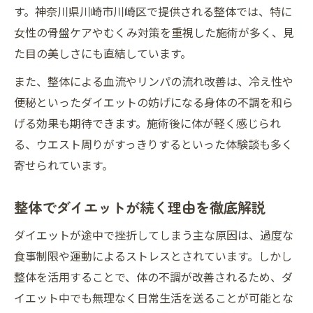
ダイエット効果を実感しやすい整体活用法
す。神奈川県川崎市川崎区で提供される整体では、特に
健康的な見た目を整体で手に入れるコツ
女性の骨盤ケアやむくみ対策を重視した施術が多く、見
整体でダイエットと美しい見た目を両立
た目の美しさにも直結しています。
健康的な見た目に近づく整体ダイエット術
また、整体による血流やリンパの流れ改善は、冷え性や
整体が叶える理想のダイエットシルエット
便秘といったダイエットの妨げになる身体の不調を和ら
ダイエット後も美しさを保つ整体の工夫
げる効果も期待できます。施術後に体が軽く感じられ
整体ダイエットで自信ある見た目づくり
る、ウエスト周りがすっきりするといった体験談も多く
寄せられています。
整体でダイエットが続く理由を徹底解説
ダイエットが途中で挫折してしまう主な原因は、過度な
食事制限や運動によるストレスとされています。しかし
整体を活用することで、体の不調が改善されるため、ダ
イエット中でも無理なく日常生活を送ることが可能とな