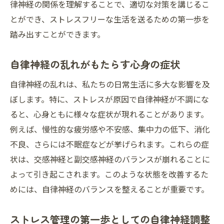
律神経の関係を理解することで、適切な対策を講じるこ
深呼吸と瞑想を組み合わせた効果的な方法
とができ、ストレスフリーな生活を送るための第一歩を
自律神経を整えるための毎日のリラクゼー
踏み出すことができます。
ション
瞑想を習慣にするためのステップバイステ
自律神経の乱れがもたらす心身の症状
ップガイド
自律神経の乱れは、私たちの日常生活に多大な影響を及
自然の力で自律神経を整えストレスを軽減する
ぼします。特に、ストレスが原因で自律神経が不調にな
メリット
ると、心身ともに様々な症状が現れることがあります。
自然環境が自律神経に与える影響
例えば、慢性的な疲労感や不安感、集中力の低下、消化
森林浴と自律神経の関係
不良、さらには不眠症などが挙げられます。これらの症
自然の中で過ごす時間がもたらす心の癒し
状は、交感神経と副交感神経のバランスが崩れることに
自然素材のアロマセラピーと自律神経調整
よって引き起こされます。このような状態を改善するた
めには、自律神経のバランスを整えることが重要です。
園芸活動が自律神経に与えるポジティブな
効果
ストレス管理の第一歩としての自律神経調整
自然の力を活用した自律神経のセルフケア