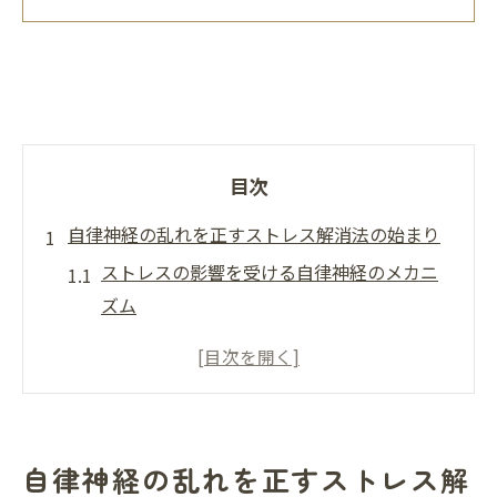
目次
自律神経の乱れを正すストレス解消法の始まり
ストレスの影響を受ける自律神経のメカニ
ズム
ストレスと自律神経の関係性を理解する
自律神経の乱れがもたらす心身の症状
ストレス管理の第一歩としての自律神経調
整
自律神経の乱れを正すストレス解
自律神経を整えるための基本的な生活習慣