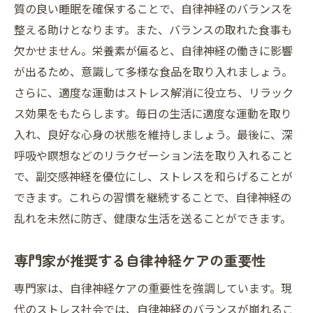
人間関係が自律神経に及ぼす影響
質の良い睡眠を確保することで、自律神経のバランスを
整える助けとなります。また、バランスの取れた食事も
自律神経に優しいライフスタイルの選択
欠かせません。栄養素が偏ると、自律神経の働きに影響
ストレスを軽減するためのホビーの重要性
が出るため、意識して多様な食品を取り入れましょう。
日々の習慣で自律神経をサポート
さらに、適度な運動はストレス解消に役立ち、リラック
健康維持に欠かせない自律神経の整え方の結論
ス効果をもたらします。毎日の生活に適度な運動を取り
自律神経の重要性を再確認する
入れ、良好な心身の状態を維持しましょう。最後に、深
日常生活での自律神経ケアの総まとめ
呼吸や瞑想などのリラクゼーション法を取り入れること
自律神経を整えた生活が健康に与える影響
で、副交感神経を優位にし、ストレスを和らげることが
できます。これらの習慣を継続することで、自律神経の
今後の自律神経管理のためのアドバイス
乱れを未然に防ぎ、健康な生活を送ることができます。
自律神経ケアの持続的な取り組み方
人生の質を高めるための自律神経の整え方
専門家が推奨する自律神経ケアの重要性
専門家は、自律神経ケアの重要性を強調しています。現
代のストレス社会では、自律神経のバランスが崩れるこ