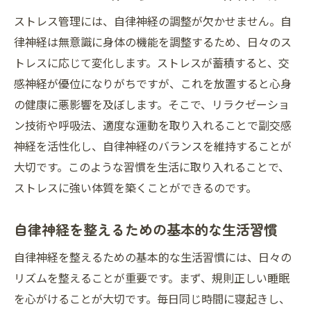
心と体の調和を保つための自律神経ケアのポイ
ストレス管理には、自律神経の調整が欠かせません。自
ント
律神経は無意識に身体の機能を調整するため、日々のス
トレスに応じて変化します。ストレスが蓄積すると、交
心の健康が自律神経に与える影響
感神経が優位になりがちですが、これを放置すると心身
自律神経を整えるためのマインドフルネス
の健康に悪影響を及ぼします。そこで、リラクゼーショ
の実践
ン技術や呼吸法、適度な運動を取り入れることで副交感
体の健康を支える自律神経の役割
神経を活性化し、自律神経のバランスを維持することが
心と体のバランスを保つための習慣
大切です。このような習慣を生活に取り入れることで、
ストレス管理における自律神経の重要性
ストレスに強い体質を築くことができるのです。
持続可能な自律神経ケアのアプローチ
自律神経を整えるための基本的な生活習慣
自律神経を整えストレスを軽減する生活習慣の
ヒント
自律神経を整えるための基本的な生活習慣には、日々の
日常生活でのストレス要因を見直す
リズムを整えることが重要です。まず、規則正しい睡眠
自律神経を整えるための時間管理術
を心がけることが大切です。毎日同じ時間に寝起きし、