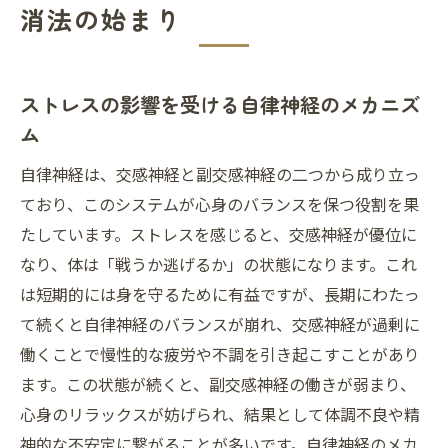
消法の始まり
専門家が推奨する自律神経ケアの重要性
自律神経を整える日常生活での実践的アプロー
チ
ストレスの影響を受ける自律神経のメカニズ
毎日の習慣に組み込む簡単な自律神経エク
ム
ササイズ
自律神経は、交感神経と副交感神経の二つから成り立っ
食生活と自律神経の密接な関係
ており、このシステムが心身のバランスを保つ役割を果
良質な睡眠が自律神経に与える影響
たしています。ストレスを感じると、交感神経が優位に
自律神経を整えるための効果的なリラクゼ
なり、体は「戦うか逃げるか」の状態になります。これ
ーション法
は短期的には身を守るために有益ですが、長期にわたっ
運動が自律神経に及ぼすポジティブな効果
て続くと自律神経のバランスが崩れ、交感神経が過剰に
働くことで慢性的な疲労や不調を引き起こすことがあり
自律神経をサポートするサプリメントと栄
ます。この状態が続くと、副交感神経の働きが弱まり、
養素
心身のリラックスが妨げられ、結果として体調不良や精
ストレスフリーな生活を実現する自律神経の重
神的な不安定に繋がることが多いです。自律神経のメカ