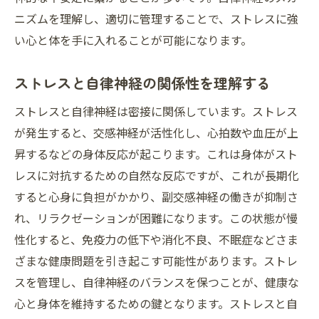
要性
ニズムを理解し、適切に管理することで、ストレスに強
日常生活で感じるストレスを理解する
い心と体を手に入れることが可能になります。
ストレス軽減における自律神経の役割
自律神経と心の健康の密接な関係
ストレスと自律神経の関係性を理解する
ストレスを避けるための環境づくり
ストレスと自律神経は密接に関係しています。ストレス
自律神経を整えた生活がもたらす長期的な
が発生すると、交感神経が活性化し、心拍数や血圧が上
メリット
昇するなどの身体反応が起こります。これは身体がスト
ストレスフリーな生活を目指すための心構
レスに対抗するための自然な反応ですが、これが長期化
え
すると心身に負担がかかり、副交感神経の働きが抑制さ
深呼吸と瞑想で自律神経をバランスよく整える
れ、リラクゼーションが困難になります。この状態が慢
方法
性化すると、免疫力の低下や消化不良、不眠症などさま
深呼吸が自律神経に与えるプラスの効果
ざまな健康問題を引き起こす可能性があります。ストレ
スを管理し、自律神経のバランスを保つことが、健康な
瞑想の基本と自律神経への影響
心と身体を維持するための鍵となります。ストレスと自
自宅でできる簡単な瞑想テクニック