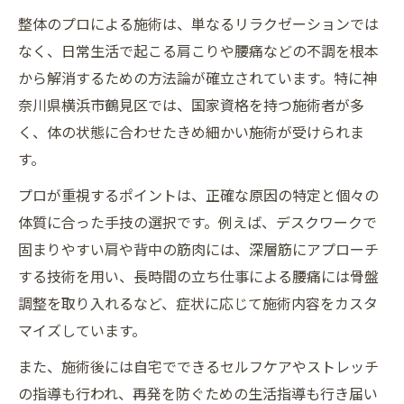
整体のプロによる施術は、単なるリラクゼーションでは
整体の保険適用に関する最新情報と注意点
なく、日常生活で起こる肩こりや腰痛などの不調を根本
整体のプロが語る保険利用時の注意事項
から解消するための方法論が確立されています。特に神
整体院を選ぶ際に保険適用を上手に活かす
奈川県横浜市鶴見区では、国家資格を持つ施術者が多
コツ
く、体の状態に合わせたきめ細かい施術が受けられま
本格整体がもたらす再発防止の新常識
す。
整体で再発しにくい体をつくる最新アプロ
プロが重視するポイントは、正確な原因の特定と個々の
ーチ
体質に合った手技の選択です。例えば、デスクワークで
整体のプロが伝授する長期的な不調予防法
固まりやすい肩や背中の筋肉には、深層筋にアプローチ
整体と自宅エクササイズで再発防止を強化
する技術を用い、長時間の立ち仕事による腰痛には骨盤
整体で姿勢改善がもたらす再発予防の効果
調整を取り入れるなど、症状に応じて施術内容をカスタ
整体とセルフケアの連携が重要な理由
マイズしています。
ボキボキ系整体とプロ施術の違いを解説
また、施術後には自宅でできるセルフケアやストレッチ
整体のボキボキ施術とプロの根本改善技術
の指導も行われ、再発を防ぐための生活指導も行き届い