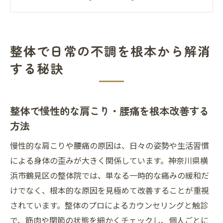
整体で姿勢を整え生活習慣を見直す大切さ
整体で隠れた身体の歪みを見抜くプロの視
点
整体で日常の不調を根本から解消
整体を活かした再発しにくい体づくりのコ
する秘訣
ツ
プロが選ぶ身体の歪み改善の実践方法
整体プロが実践する骨盤矯正と姿勢調整法
整体で慢性的な肩こり・腰痛を根本改善する
整体で歪みを改善するためのセルフケアの
方法
工夫
慢性的な肩こりや腰痛の原因は、日々の姿勢や生活習慣
整体のプロが伝えるオーダーメイド施術の
による身体の歪みが大きく関係しています。神奈川県横
魅力
浜市鶴見区の整体院では、単なる一時的な痛みの緩和だ
整体で得られる根本的な歪み改善の新常識
けでなく、根本的な原因を見極めて改善することが重視
整体と生活習慣改善を組み合わせた予防術
されています。整体のプロによるカウンセリングと触診
女性も安心できる整体の魅力とポイント
で、筋肉や関節の状態を細かくチェックし、個人ごとに