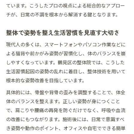
の違い
ています。こうしたプロの視点による総合的なアプロー
整体プロが語る安全な施術選びの基準
チが、日常の不調を根本から解消する鍵となります。
整体で本質改善を目指すプロ施術の特徴と
整体で姿勢を整え生活習慣を見直す大切さ
は
整体のボキボキ系と手技療法の違いと注意
現代人の多くは、スマートフォンやパソコン作業などに
点
よる猫背や前かがみ姿勢が習慣化し、体のバランスを崩
整体の選び方で重視すべきプロの視点
しやすくなっています。鶴見区の整体院では、こうした
生活習慣起因の姿勢の乱れに着目し、整体技術を用いて
根本的な姿勢改善を目指しています。
具体的には、骨盤や背骨の歪みを調整することで、体全
体のバランスを整えます。正しい姿勢が身につくこと
で、肩こりや腰痛の再発を防ぐだけでなく、呼吸や血流
の改善にもつながります。施術後には、日常で意識すべ
き姿勢や動作のポイント、オフィスや自宅でできる簡単