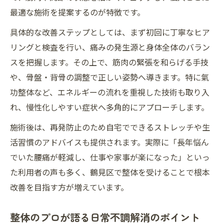
最適な施術を提案するのが特徴です。
整体で女性特有の不調をやさしくケアする
方法
具体的な改善ステップとしては、まず初回に丁寧なヒア
整体で産後やデスクワークの悩みに寄り添
リングと検査を行い、痛みの発生源と身体全体のバラン
う対応
スを把握します。その上で、筋肉の緊張を和らげる手技
整体と丁寧なカウンセリングで安心できる
や、骨盤・背骨の調整で正しい姿勢へ導きます。特に氣
理由
功整体など、エネルギーの流れを重視した技術も取り入
れ、慢性化しやすい症状へ多角的にアプローチします。
整体の女性向け施術が人気のポイントを解
説
施術後は、再発防止のため自宅でできるストレッチや生
整体で女性の健康美を支える工夫と技術
活習慣のアドバイスも提供されます。実際に「長年悩ん
でいた腰痛が軽減し、仕事や家事が楽になった」といっ
鶴見で整体を選ぶ際に知りたい保険適用の可能
た利用者の声も多く、鶴見区で整体を受けることで根本
性
改善を目指す方が増えています。
整体の保険適用条件と選び方のポイントを
解説
整体のプロが語る日常不調解消のポイント
整体で保険活用が可能なケースと確認方法