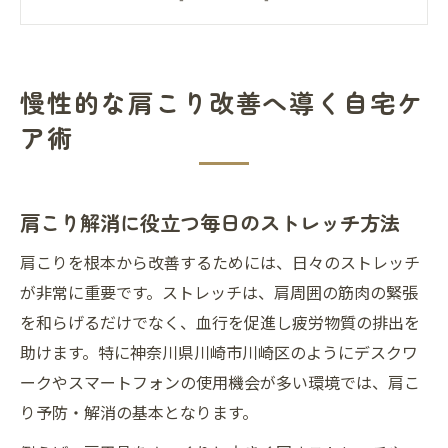
肩こり対策に効果的な体操と姿勢調整のコ
ツ
肩こりの根本原因に迫る生活習慣の見直し
慢性的な肩こり改善へ導く自宅ケ
肩こり予防に必要なインナーマッスル強化
ア術
法
肩の重さや痛みに悩む方のための対策集
肩こりで悩む方におすすめのセルフマッサ
肩こり解消に役立つ毎日のストレッチ方法
ージ法
肩こりを根本から改善するためには、日々のストレッチ
肩こり症状が悪化する前に見直す生活習慣
が非常に重要です。ストレッチは、肩周囲の筋肉の緊張
肩こりと頭痛を同時に防ぐ対策ポイント
を和らげるだけでなく、血行を促進し疲労物質の排出を
肩こりによる二次症状を防ぐアプローチ
助けます。特に神奈川県川崎市川崎区のようにデスクワ
肩こりを軽減するための運動とリラックス
ークやスマートフォンの使用機会が多い環境では、肩こ
法
り予防・解消の基本となります。
肩こりに困ったビジネスパーソン必読の心得