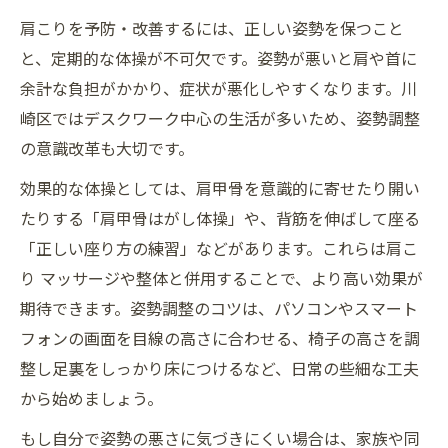
肩こりを放置せず専門家に相談する重要性
肩こりを予防・改善するには、正しい姿勢を保つこと
肩こり改善に役立つ保険適用治療の活用法
と、定期的な体操が不可欠です。姿勢が悪いと肩や首に
肩こりを根本から見直すための受診ポイン
余計な負担がかかり、症状が悪化しやすくなります。川
ト
崎区ではデスクワーク中心の生活が多いため、姿勢調整
肩こり施術後のセルフケアで再発防止を徹
の意識改革も大切です。
底
効果的な体操としては、肩甲骨を意識的に寄せたり開い
たりする「肩甲骨はがし体操」や、背筋を伸ばして座る
「正しい座り方の練習」などがあります。これらは肩こ
り マッサージや整体と併用することで、より高い効果が
期待できます。姿勢調整のコツは、パソコンやスマート
フォンの画面を目線の高さに合わせる、椅子の高さを調
整し足裏をしっかり床につけるなど、日常の些細な工夫
から始めましょう。
もし自分で姿勢の悪さに気づきにくい場合は、家族や同