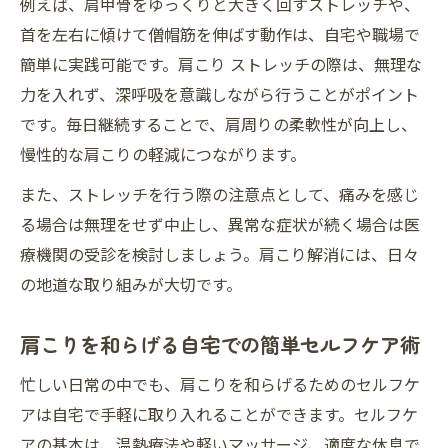
例えば、肩甲骨をゆっくりと大きく回すストレッチや、
肩こりが仕事効率に与える影響と対策法
首を左右に傾けて僧帽筋を伸ばす動作は、自宅や職場で
デスクワーク中の肩こり防止ポイント解説
簡単に実践可能です。肩こり ストレッチの際は、無理な
肩こりによる頭痛や吐き気を防ぐ働き方改
力を入れず、深呼吸を意識しながら行うことがポイント
革
です。毎日継続することで、肩周りの柔軟性が向上し、
慢性的な肩こりの軽減につながります。
肩こり改善のためのオフィスでできる習慣
肩こりの再発を防ぐビジネスパーソンの工
また、ストレッチを行う際の注意点として、痛みを感じ
夫
る場合は無理をせず中止し、異常な症状が続く場合は医
療機関の受診を検討しましょう。肩こり解消には、日々
セルフケアで肩こりを再発させない方法とは
の地道な取り組みが大切です。
肩こり再発防止に役立つ生活改善のポイン
ト
肩こりを和らげる自宅での簡単セルフケア術
肩こりが戻らないためのストレッチ習慣づ
くり
忙しい日常の中でも、肩こりを和らげるためのセルフケ
アは自宅で手軽に取り入れることができます。セルフケ
肩こり対策のセルフケアを長続きさせるコ
アの基本は、温熱療法や軽いマッサージ、適度な休息で
ツ