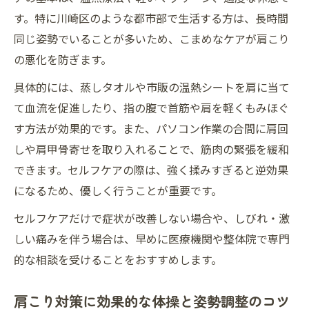
す。特に川崎区のような都市部で生活する方は、長時間
肩こりの根本改善を目指す日々の意識改革
同じ姿勢でいることが多いため、こまめなケアが肩こり
肩こりを繰り返さないための習慣チェック
の悪化を防ぎます。
法
具体的には、蒸しタオルや市販の温熱シートを肩に当て
肩こりに深く関わる姿勢と生活習慣の見直し方
て血流を促進したり、指の腹で首筋や肩を軽くもみほぐ
肩こりの原因となる悪い姿勢を正すポイン
す方法が効果的です。また、パソコン作業の合間に肩回
ト
しや肩甲骨寄せを取り入れることで、筋肉の緊張を緩和
肩こり改善に必要な生活リズムの整え方
できます。セルフケアの際は、強く揉みすぎると逆効果
肩こりとストレスの関係を理解する重要性
になるため、優しく行うことが重要です。
肩こり予防のための正しい座り方と歩き方
セルフケアだけで症状が改善しない場合や、しびれ・激
肩こりを防ぐためのスマホ・PC利用の工夫
しい痛みを伴う場合は、早めに医療機関や整体院で専門
肩こり解消を目指す受診と日常ケアのポイント
的な相談を受けることをおすすめします。
肩こりで迷った時に受診すべき医療機関の
選び方
肩こり対策に効果的な体操と姿勢調整のコツ