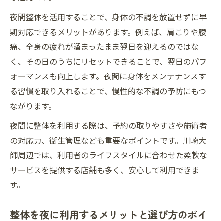
夜整体で心身ともに癒やされる理由と効果
夜間整体を活用することで、身体の不調を放置せずに早
疲労回復に夜間整体が選ばれるポイント
期対応できるメリットがあります。例えば、肩こりや腰
夜通院の整体がもたらすリラックス体験
痛、全身の疲れが溜まったまま翌日を迎えるのではな
く、その日のうちにリセットできることで、翌日のパフ
仕事終わりに整体で得られる癒やしの時間
ォーマンスも向上します。夜間に身体をメンテナンスす
夜整体で一日の疲れをスッキリ解消しよう
る習慣を取り入れることで、慢性的な不調の予防にもつ
仕事帰り整体で叶う快適な毎日
ながります。
仕事帰りに整体通院で快適な日々を手に入
夜間に整体を利用する際は、予約の取りやすさや施術者
れる
の対応力、衛生管理なども重要なポイントです。川崎大
夜の整体活用で毎日の疲れをしっかりリセ
師周辺では、利用者のライフスタイルに合わせた柔軟な
ット
サービスを提供する店舗も多く、安心して利用できま
整体を夜活用することで生活の質が向上す
す。
る理由
忙しい社会人にも合う夜間整体の選び方
整体を夜に利用するメリットと選び方のポイ