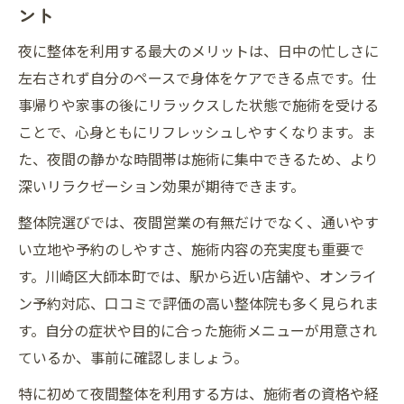
夜通える整体で身体のメンテナンスを習慣
ント
化
夜に整体を利用する最大のメリットは、日中の忙しさに
川崎区大師本町で整体を夜活用するコツ
左右されず自分のペースで身体をケアできる点です。仕
川崎区大師本町の夜間整体を上手に活用す
事帰りや家事の後にリラックスした状態で施術を受ける
る方法
ことで、心身ともにリフレッシュしやすくなります。ま
整体を夜に利用して健康維持を目指すコツ
た、夜間の静かな時間帯は施術に集中できるため、より
忙しい方におすすめの夜整体利用術
深いリラクゼーション効果が期待できます。
夜間整体で効率良く疲労回復するポイント
整体院選びでは、夜間営業の有無だけでなく、通いやす
整体を夜活用してライフスタイルを整える
い立地や予約のしやすさ、施術内容の充実度も重要で
方法
す。川崎区大師本町では、駅から近い店舗や、オンライ
夜の時間を活かした整体通院の魅力
ン予約対応、口コミで評価の高い整体院も多く見られま
す。自分の症状や目的に合った施術メニューが用意され
夜利用の整体通院がもたらす多彩な魅力と
ているか、事前に確認しましょう。
は
整体を夜に活用することで得られる変化
特に初めて夜間整体を利用する方は、施術者の資格や経