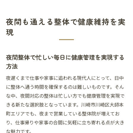
夜通える整体で心身のリフレッシュを体験
しよう
夜間も通える整体で健康維持を実
川崎大師周辺の夜間対応整体の魅力とは
現
夜営業の整体でライフスタイルに合う健康
習慣を
整体選びの新常識夜に利用しやすい理由
夜間整体で忙しい毎日に健康管理を実現する
夜利用しやすい整体院選びの新しい基準と
方法
は
夜遅くまで仕事や家事に追われる現代人にとって、日中
整体を夜に選ぶ理由と利用者の声を紹介
に整体へ通う時間を確保するのは難しいものです。そん
仕事帰りに立ち寄れる整体の選び方ポイン
な中、夜間対応の整体は忙しい方でも健康管理を実現で
ト
きる新たな選択肢となっています。川崎市川崎区大師本
夜に整体が人気の理由と利用時の注意点
町エリアでも、夜まで営業している整体院が増えてお
夜間整体で日常の悩みを解消する選び方
り、仕事帰りや家事の合間に気軽に立ち寄れる点が大き
疲れた体に夜の整体がもたらす癒やし
な魅力です。