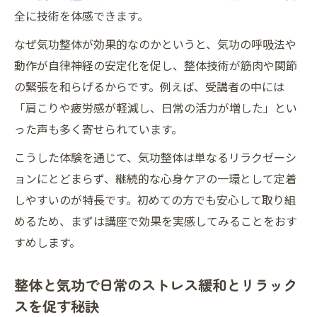
整体と気功の基礎をおうちで無理なく習得
全に技術を体感できます。
する流れ
なぜ気功整体が効果的なのかというと、気功の呼吸法や
ホームセラピストを目指す気功整体講座の
動作が自律神経の安定化を促し、整体技術が筋肉や関節
活用法
の緊張を和らげるからです。例えば、受講者の中には
オンラインで学べる気功整体の魅力と取り
「肩こりや疲労感が軽減し、日常の活力が増した」とい
組み方
った声も多く寄せられています。
川崎区で実践する気功のセルフケア術
こうした体験を通じて、気功整体は単なるリラクゼーシ
気功整体を日常に取り入れるセルフケアの
ョンにとどまらず、継続的な心身ケアの一環として定着
基本
しやすいのが特長です。初めての方でも安心して取り組
整体技術と気功を活かし疲れを癒す簡単な
めるため、まずは講座で効果を実感してみることをおす
方法
すめします。
自宅でできる気功セルフケアとその安全対
策
整体と気功で日常のストレス緩和とリラック
心身を整える気功整体セルフケアのポイン
スを促す秘訣