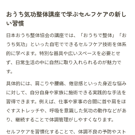
おうち整体で好転反応と安全性を深掘り
おうち気功整体講座で学ぶセルフケアの新し
気功整体の好転反応を正しく理解するため
い習慣
の知識
整体と気功の好転反応と危険サインの見分
日本おうち整体協会の講座では、「おうちで整体」「お
け方
うち気功」といった自宅でできるセルフケア技術を体系
安全におうち整体を実践するための注意ポ
的に学べます。特別な器具や広いスペースを必要とせ
イント
ず、日常生活の中に自然に取り入れられるのが魅力で
す。
気功を学ぶ上で知っておきたい安全性の基
本
具体的には、肩こりや腰痛、倦怠感といった身近な悩み
好転反応時に心がけたいセルフケアと相談
に対して、自分自身や家族に施術できる実践的な手法を
先
習得できます。例えば、仕事や家事の合間に首や肩をほ
日常に気功を活かす学び方と習得の秘訣
ぐすストレッチや、呼吸を意識した気功の動作などがあ
り、継続することで体調管理がしやすくなります。
気功整体を日常で活かすための習得ステッ
プ
セルフケアを習慣化することで、体調不良の予防やスト