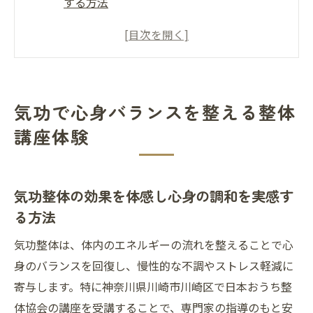
する方法
整体と気功で日常のストレス緩和とリラッ
クスを促す秘訣
おうち気功整体講座で学ぶセルフケアの新
しい習慣
気功で心身バランスを整える整体
気功整体が導く自然治癒力の高め方とその
講座体験
実践例
整体講座参加者が感じた気功のリフレッシ
ュ体験談
気功整体の効果を体感し心身の調和を実感す
整体と気功をおうちで学ぶ新たな選択肢
る方法
おうち整体で気功を学び家族の健康を守る
気功整体は、体内のエネルギーの流れを整えることで心
ポイント
身のバランスを回復し、慢性的な不調やストレス軽減に
気功整体スクールの内容と自宅学習のメリ
寄与します。特に神奈川県川崎市川崎区で日本おうち整
ット
体協会の講座を受講することで、専門家の指導のもと安