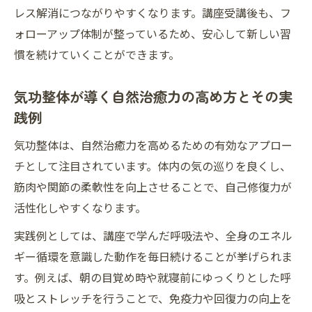
毎日の生活に取り入れる気功の具体的な方
レス解消につながりやすくなります。講座受講後も、フ
法
ォローアップ体制が整っているため、安心して新しい習
慣を続けていくことができます。
整体と気功の技術を無理なく続けるコツと
工夫
気功整体が導く自然治癒力の高め方とその実
おうち整体講座で学ぶ気功活用術と習慣化
践例
気功整体で心身のコンディションを整える
ヒント
気功整体は、自然治癒力を高めるための有効なアプロー
チとして注目されています。体内の気の巡りを良くし、
筋肉や関節の柔軟性を向上させることで、自己修復力が
活性化しやすくなります。
実践例としては、講座で学んだ呼吸法や、全身のエネル
ギー循環を意識した動作を毎日続けることが挙げられま
す。例えば、朝の目覚め時や就寝前にゆっくりとした呼
吸とストレッチを行うことで、免疫力や回復力の向上を