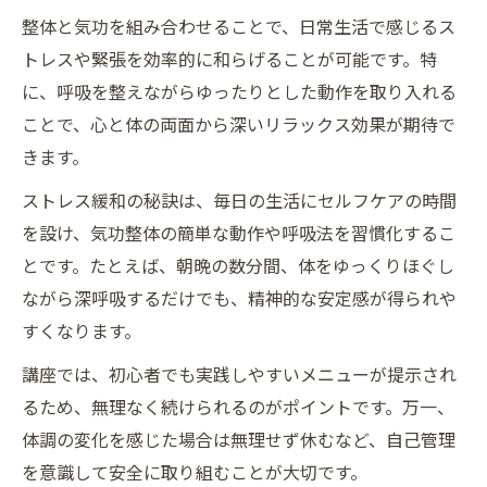
ト
整体と気功を組み合わせることで、日常生活で感じるス
おうち気功整体がサポートする毎日の健康
トレスや緊張を効率的に和らげることが可能です。特
管理
に、呼吸を整えながらゆったりとした動作を取り入れる
気功整体スクールで得る安心のサポート力
ことで、心と体の両面から深いリラックス効果が期待で
気功整体スクールのサポート体制と安心で
きます。
きる理由
ストレス緩和の秘訣は、毎日の生活にセルフケアの時間
信頼できる講師と気功の学びがもたらす安
を設け、気功整体の簡単な動作や呼吸法を習慣化するこ
心感
とです。たとえば、朝晩の数分間、体をゆっくりほぐし
スクール卒業生が語る気功整体学習のサポ
ながら深呼吸するだけでも、精神的な安定感が得られや
ート例
すくなります。
気功整体スクールで身につく実践力とサポ
講座では、初心者でも実践しやすいメニューが提示され
ート内容
るため、無理なく続けられるのがポイントです。万一、
学びやすい環境で安心して気功整体を習得
体調の変化を感じた場合は無理せず休むなど、自己管理
する方法
を意識して安全に取り組むことが大切です。