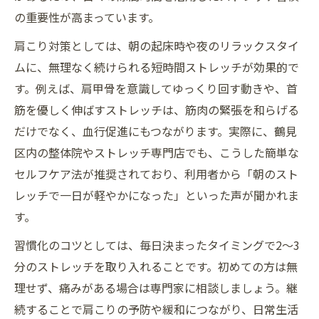
の重要性が高まっています。
方
肩こり解消へ柔軟性アップのストレッチ手
肩こり対策としては、朝の起床時や夜のリラックスタイ
順
ムに、無理なく続けられる短時間ストレッチが効果的で
す。例えば、肩甲骨を意識してゆっくり回す動きや、首
鶴見で評判の肩甲骨まわりストレッチの特
筋を優しく伸ばすストレッチは、筋肉の緊張を和らげる
徴
だけでなく、血行促進にもつながります。実際に、鶴見
肩こり対策に役立つ肩甲骨アプローチ法
区内の整体院やストレッチ専門店でも、こうした簡単な
駅近で肩こり改善が叶う鶴見エリア活用例
セルフケア法が推奨されており、利用者から「朝のスト
駅近店舗で肩こりを効率よく改善する方法
レッチで一日が軽やかになった」といった声が聞かれま
肩こり対策に便利な鶴見駅周辺サロン比較
す。
短時間で感じる肩こり改善の駅近活用術
習慣化のコツとしては、毎日決まったタイミングで2～3
肩こりに強い鶴見の駅近サロンの選び方
分のストレッチを取り入れることです。初めての方は無
肩こり改善を叶える駅近整体利用の流れ
理せず、痛みがある場合は専門家に相談しましょう。継
セルフケアなら肩こりが軽くなる生活習慣の工
続することで肩こりの予防や緩和につながり、日常生活