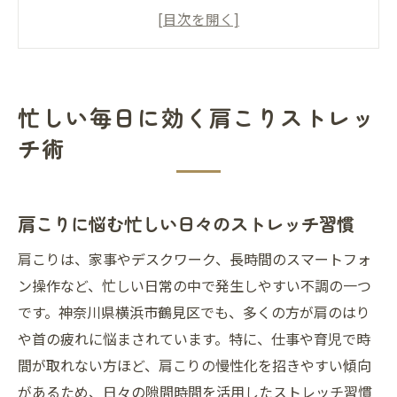
肩こりストレッチで朝晩のリフレッシュ法
鶴見のストレッチ専門店活用術と肩こり予
防
肩こりと姿勢改善のためのストレッチ選び
忙しい毎日に効く肩こりストレッ
鶴見で話題の肩こり対策を徹底解説
チ術
鶴見で肩こり対策が支持される理由とは
肩こり緩和へ鶴見の整体・サロン比較のコ
ツ
肩こりに悩む忙しい日々のストレッチ習慣
鶴見で人気の肩こりストレッチ体験談集
肩こりは、家事やデスクワーク、長時間のスマートフォ
肩こり専門店選びで気をつけたいポイント
ン操作など、忙しい日常の中で発生しやすい不調の一つ
予約しやすい肩こりケアと忙しい人の味方
です。神奈川県横浜市鶴見区でも、多くの方が肩のはり
肩甲骨まわりに効く柔軟ストレッチおすすめ法
や首の疲れに悩まされています。特に、仕事や育児で時
間が取れない方ほど、肩こりの慢性化を招きやすい傾向
肩こり改善に効く肩甲骨ストレッチ実践法
があるため、日々の隙間時間を活用したストレッチ習慣
肩こりと肩甲骨はがしの効果的な取り入れ