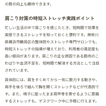
夫
の質の向上も期待できます。
肩こり緩和へ日常でできるセルフストレッ
肩こり対策の時短ストレッチ実践ポイント
チ術
肩こりに効く習慣を生活に取り入れるコツ
忙しい生活の中で肩こりを感じたとき、短時間で効果を
肩こりが軽くなる姿勢とストレッチの工夫
実感できるストレッチを知っておくと便利です。神奈川
県横浜市鶴見区の整体院やストレッチ専門サロンでも、
肩こり防止に役立つ毎日のセルフケア法
時短ストレッチの指導が増えており、利用者の満足度も
肩こり改善へおすすめの生活リズム作り
高い傾向があります。肩こりの主な原因である筋肉のこ
即効性を求める肩こりストレッチ新提案
わばりや血流不足を、短時間で解消する方法として注目
肩こりに即効性のあるストレッチ最新法
されています。
肩こり解消へ注目のストレッチプログラム
具体的には、肩をすくめてから一気に脱力する動きや、
肩こり緩和を実感できる即効ストレッチ術
両手を後ろで組んで胸を開くストレッチなどが代表的で
肩こりケア新提案で毎日に変化をもたらす
す。また、椅子に座ったまま肩甲骨を寄せるように意識
肩こり対策の新しいセルフストレッチ習慣
するストレッチも、デスクワーク中に手軽に行えます。