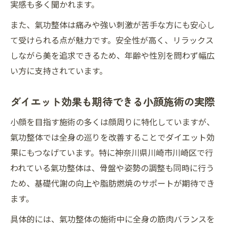
実感も多く聞かれます。
小顔効果を感じやすい川崎区の施術選び
また、氣功整体は痛みや強い刺激が苦手な方にも安心し
川崎区で人気の小顔ダイエット施術の特徴
て受けられる点が魅力です。安全性が高く、リラックス
小顔への近道は川崎区の氣功整体にあった
しながら美を追求できるため、年齢や性別を問わず幅広
氣功整体による小顔効果を川崎区で実感す
い方に支持されています。
る
ダイエット効果も期待できる小顔施術の実際
小顔を目指す施術の多くは顔周りに特化していますが、
氣功整体では全身の巡りを改善することでダイエット効
果にもつなげています。特に神奈川県川崎市川崎区で行
われている氣功整体は、骨盤や姿勢の調整も同時に行う
ため、基礎代謝の向上や脂肪燃焼のサポートが期待でき
ます。
具体的には、氣功整体の施術中に全身の筋肉バランスを