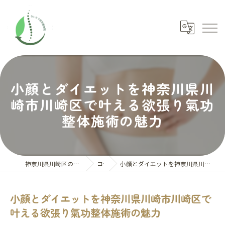
小顔とダイエットを神奈川県川
崎市川崎区で叶える欲張り氣功
整体施術の魅力
神奈川県川崎区の整体ならないとう氣功整体院
コラム
小顔とダイエットを神奈川県川崎市川崎区で叶える欲張り氣功整体施術の魅力
小顔とダイエットを神奈川県川崎市川崎区で
叶える欲張り氣功整体施術の魅力