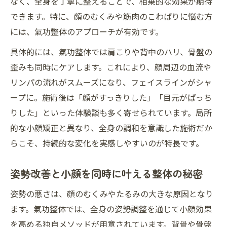
なく、全身を丁寧に整えることで、相乗的な効果が期待
できます。特に、顔のむくみや筋肉のこわばりに悩む方
には、氣功整体のアプローチが有効です。
具体的には、氣功整体では肩こりや背中のハリ、骨盤の
歪みも同時にケアします。これにより、顔周辺の血流や
リンパの流れがスムーズになり、フェイスラインがシャ
ープに。施術後は「顔がすっきりした」「目元がぱっち
りした」といった体験談も多く寄せられています。局所
的な小顔矯正と異なり、全身の調和を意識した施術だか
らこそ、持続的な変化を実感しやすいのが特長です。
姿勢改善と小顔を同時に叶える整体の秘密
姿勢の悪さは、顔のむくみやたるみの大きな原因となり
ます。氣功整体では、全身の姿勢調整を通じて小顔効果
を高める独自メソッドが用意されています。背骨や骨盤