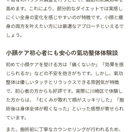
高めます。これにより、部分的なダイエットでは実感し
にくい全身の変化を感じやすいのが特徴です。小顔と痩
身の両方を叶えたい方には最適なアプローチといえるで
しょう。
小顔ケア初心者にも安心の氣功整体体験談
初めて小顔ケアを受ける方は「痛くないか」「効果を感
じられるか」などの不安を抱きがちです。しかし、氣功
整体は優しいタッチとリラックスできる雰囲気が特徴
で、初心者の方からも好評です。実際に川崎区で体験し
た方からは、「むくみが取れて顔がスッキリした」「施
術後は身体全体が軽くなった」といった感想が寄せられ
ています。
また、施術前に丁寧なカウンセリングが行われるため、