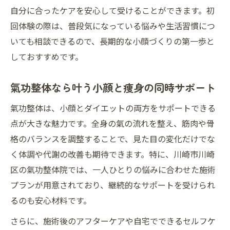
自分に合ったケアを安心して受けることができます。初
回体験の際は、普段気になっている悩みや生活習慣につ
いても相談できるので、長期的な小顔づくりの第一歩と
しておすすめです。
氣功整体なら叶う小顔と痩身の同時サポート
氣功整体は、小顔とダイエットの両方をサポートできる
点が大きな魅力です。全身の氣の流れを整え、筋肉や骨
格のバランスを調整することで、見た目の変化だけでな
く体調や代謝の改善も期待できます。特に、川崎市川崎
区の氣功整体院では、一人ひとりの悩みに合わせた施術
プランが用意されており、継続的なサポートを受けられ
るのも安心材料です。
さらに、施術後のアフターケアや自宅でできるセルフケ