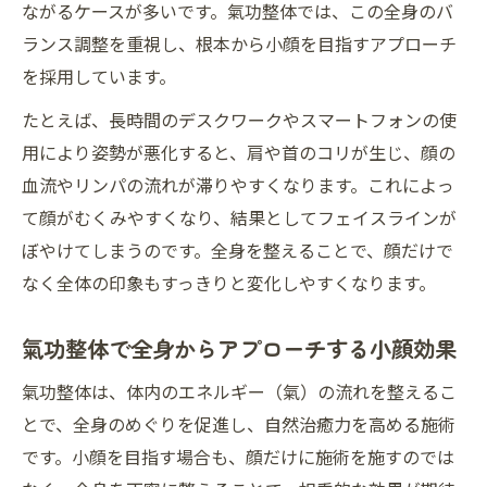
ながるケースが多いです。氣功整体では、この全身のバ
ランス調整を重視し、根本から小顔を目指すアプローチ
を採用しています。
たとえば、長時間のデスクワークやスマートフォンの使
用により姿勢が悪化すると、肩や首のコリが生じ、顔の
血流やリンパの流れが滞りやすくなります。これによっ
て顔がむくみやすくなり、結果としてフェイスラインが
ぼやけてしまうのです。全身を整えることで、顔だけで
なく全体の印象もすっきりと変化しやすくなります。
氣功整体で全身からアプローチする小顔効果
氣功整体は、体内のエネルギー（氣）の流れを整えるこ
とで、全身のめぐりを促進し、自然治癒力を高める施術
です。小顔を目指す場合も、顔だけに施術を施すのでは