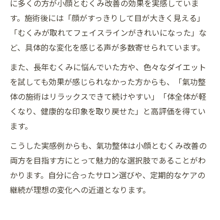
に多くの方が小顔とむくみ改善の効果を実感していま
す。施術後には「顔がすっきりして目が大きく見える」
「むくみが取れてフェイスラインがきれいになった」な
ど、具体的な変化を感じる声が多数寄せられています。
また、長年むくみに悩んでいた方や、色々なダイエット
を試しても効果が感じられなかった方からも、「氣功整
体の施術はリラックスできて続けやすい」「体全体が軽
くなり、健康的な印象を取り戻せた」と高評価を得てい
ます。
こうした実感例からも、氣功整体は小顔とむくみ改善の
両方を目指す方にとって魅力的な選択肢であることがわ
かります。自分に合ったサロン選びや、定期的なケアの
継続が理想の変化への近道となります。