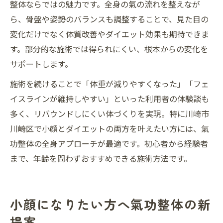
整体ならではの魅力です。全身の氣の流れを整えなが
ら、骨盤や姿勢のバランスも調整することで、見た目の
変化だけでなく体質改善やダイエット効果も期待できま
す。部分的な施術では得られにくい、根本からの変化を
サポートします。
施術を続けることで「体重が減りやすくなった」「フェ
イスラインが維持しやすい」といった利用者の体験談も
多く、リバウンドしにくい体づくりを実現。特に川崎市
川崎区で小顔とダイエットの両方を叶えたい方には、氣
功整体の全身アプローチが最適です。初心者から経験者
まで、年齢を問わずおすすめできる施術方法です。
小顔になりたい方へ氣功整体の新
提案