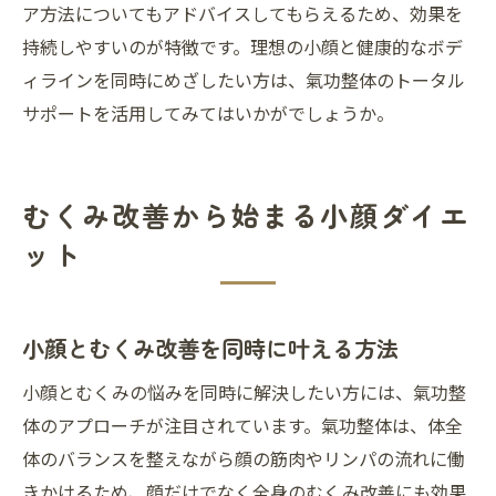
ア方法についてもアドバイスしてもらえるため、効果を
持続しやすいのが特徴です。理想の小顔と健康的なボデ
ィラインを同時にめざしたい方は、氣功整体のトータル
サポートを活用してみてはいかがでしょうか。
むくみ改善から始まる小顔ダイエ
ット
小顔とむくみ改善を同時に叶える方法
小顔とむくみの悩みを同時に解決したい方には、氣功整
体のアプローチが注目されています。氣功整体は、体全
体のバランスを整えながら顔の筋肉やリンパの流れに働
きかけるため、顔だけでなく全身のむくみ改善にも効果