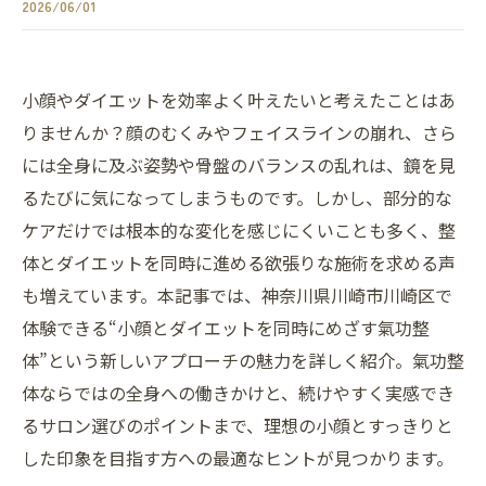
2026/06/01
小顔やダイエットを効率よく叶えたいと考えたことはあ
りませんか？顔のむくみやフェイスラインの崩れ、さら
には全身に及ぶ姿勢や骨盤のバランスの乱れは、鏡を見
るたびに気になってしまうものです。しかし、部分的な
ケアだけでは根本的な変化を感じにくいことも多く、整
体とダイエットを同時に進める欲張りな施術を求める声
も増えています。本記事では、神奈川県川崎市川崎区で
体験できる“小顔とダイエットを同時にめざす氣功整
体”という新しいアプローチの魅力を詳しく紹介。氣功整
体ならではの全身への働きかけと、続けやすく実感でき
るサロン選びのポイントまで、理想の小顔とすっきりと
した印象を目指す方への最適なヒントが見つかります。