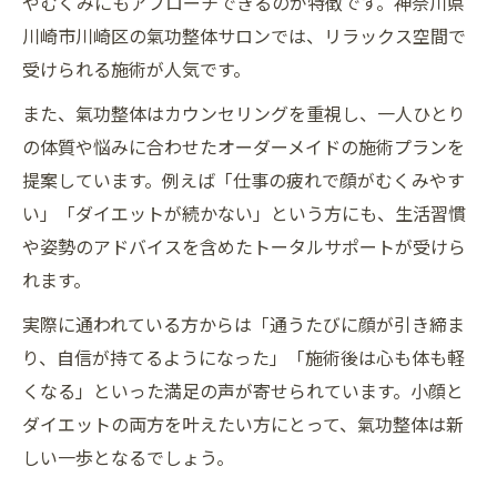
やむくみにもアプローチできるのが特徴です。神奈川県
川崎市川崎区の氣功整体サロンでは、リラックス空間で
受けられる施術が人気です。
また、氣功整体はカウンセリングを重視し、一人ひとり
の体質や悩みに合わせたオーダーメイドの施術プランを
提案しています。例えば「仕事の疲れで顔がむくみやす
い」「ダイエットが続かない」という方にも、生活習慣
や姿勢のアドバイスを含めたトータルサポートが受けら
れます。
実際に通われている方からは「通うたびに顔が引き締ま
り、自信が持てるようになった」「施術後は心も体も軽
くなる」といった満足の声が寄せられています。小顔と
ダイエットの両方を叶えたい方にとって、氣功整体は新
しい一歩となるでしょう。