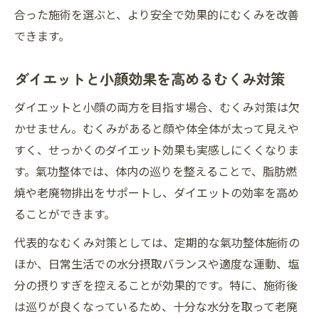
合った施術を選ぶと、より安全で効果的にむくみを改善
できます。
ダイエットと小顔効果を高めるむくみ対策
ダイエットと小顔の両方を目指す場合、むくみ対策は欠
かせません。むくみがあると顔や体全体が太って見えや
すく、せっかくのダイエット効果も実感しにくくなりま
す。氣功整体では、体内の巡りを整えることで、脂肪燃
焼や老廃物排出をサポートし、ダイエットの効率を高め
ることができます。
代表的なむくみ対策としては、定期的な氣功整体施術の
ほか、日常生活での水分摂取バランスや適度な運動、塩
分の摂りすぎを控えることが効果的です。特に、施術後
は巡りが良くなっているため、十分な水分を取って老廃