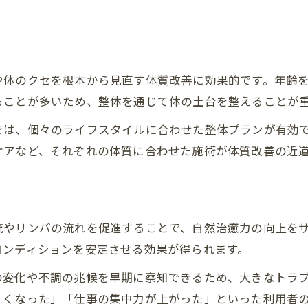
整体視点で見直す生活リズムのコツ
年齢に負けない体づくりを整体で支える
は
整体で始めるエイジングケアの新常識
整体を活かした年齢別予防ケアの方法
や体のクセを根本から見直す体質改善に効果的です。年齢
ることが多いため、整体を通じて体の土台を整えることが
整体の予防効果で元気な体を維持
整体で年齢に応じた体力向上を目指す
では、個々のライフスタイルに合わせた整体プランが有効
整体ケアで老化を遅らせる生活習慣
ケアなど、それぞれの体質に合わせた施術が体質改善の近
整体を通じて継続可能なセルフケアを学ぶ
整体と予防セルフケアの継続ポイント
整体指導で身につく毎日の予防習慣
流やリンパの流れを促進することで、自然治癒力の向上を
整体視点から考える続けやすいケア法
コンディションを安定させる効果が得られます。
整体の知恵が光るセルフメンテナンス術
の変化や不調の兆候を早期に察知できるため、大きなトラ
整体を活用した習慣化のコツと効果
くくなった」「仕事の集中力が上がった」といった利用者