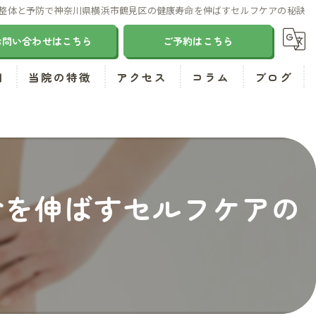
整体と予防で神奈川県横浜市鶴見区の健康寿命を伸ばすセルフケアの秘訣
お問い合わせはこちら
ご予約はこちら
問
当院の特徴
アクセス
コラム
ブログ
肩こり
腰痛
気功
命を伸ばすセルフケアの
ダイエット
小顔