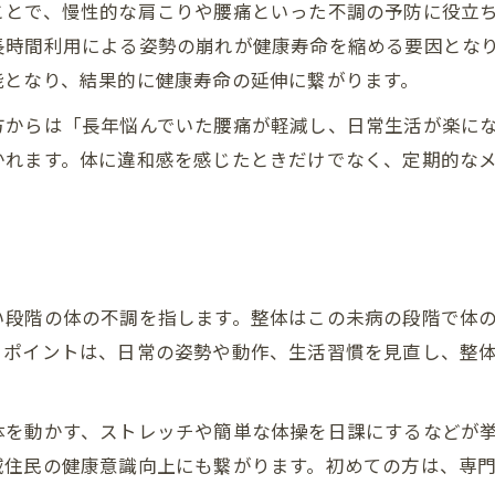
整体院選びで押さえるべき予防サポート
ことで、慢性的な肩こりや腰痛といった不調の予防に役立
整体が地域の健康習慣を支える理由
長時間利用による姿勢の崩れが健康寿命を縮める要因とな
慢性的な不調の原因に整体で迫る
能となり、結果的に健康寿命の延伸に繋がります。
整体で分かる慢性不調の根本的な原因
方からは「長年悩んでいた腰痛が軽減し、日常生活が楽に
整体が導く肩こり腰痛の予防対策法
かれます。体に違和感を感じたときだけでなく、定期的な
整体視点で考える姿勢と体のゆがみ解消
整体アプローチによる生活習慣改善方法
整体で自律神経の乱れを整えるポイント
日常生活から始める予防整体の実践法
い段階の体の不調を指します。整体はこの未病の段階で体
整体の知識でできる日常的な予防ケア
。ポイントは、日常の姿勢や動作、生活習慣を見直し、整
整体を活用した自宅セルフケアのポイント
整体発想の簡単ストレッチ実践方法
体を動かす、ストレッチや簡単な体操を日課にするなどが
整体と予防のための正しい姿勢習慣
域住民の健康意識向上にも繋がります。初めての方は、専