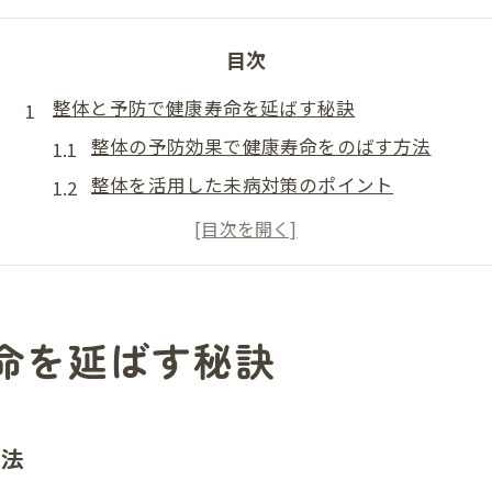
目次
整体と予防で健康寿命を延ばす秘訣
整体の予防効果で健康寿命をのばす方法
整体を活用した未病対策のポイント
予防整体で体質改善を目指す理由とは
整体ケアが健康維持に役立つ仕組み
整体とセルフケアで老化を防ぐコツ
鶴見区で整体を選ぶメリットとは
命を延ばす秘訣
整体専門院で受けられる予防ケアの強み
整体の視点から見る地域密着型の利点
整体と予防で快適な生活を叶える秘訣
方法