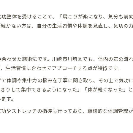
気功を活用したリラックスと心身ケア術
気功で実現する心身のバランス調整法
気功整体を受けることで、「肩こりが楽になり、気分も前
リラックス効果が高い気功整体の魅力
が続かない方は、自分の生活習慣や体調を見直し、気功の
気功を活用したストレス緩和の実践例
心身ケアに役立つ気功のセルフケア術
み
集中力とリラックスを両立する秘訣
み合わせた施術法です。川崎市川崎区でも、体内の気の流
気功体験を通じて得られるメリット総まとめ
調、生活習慣に合わせてアプローチする点が特徴です。
気功体験がもたらす集中力アップ効果
グで体調や集中力の悩みを丁寧に聞き取り、その上で気功
実際の体験談から見る気功の変化
っきりして集中できるようになった」「体が軽くなった」
気功整体で改善された体調の事例
います。
日常に活かせる気功のメリット一覧
気功やストレッチの指導も行っており、継続的な体調管理
気功治療の安全性と信頼性を再確認