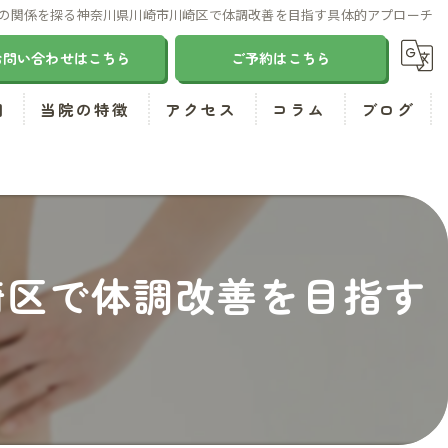
の関係を探る神奈川県川崎市川崎区で体調改善を目指す具体的アプローチ
お問い合わせはこちら
ご予約はこちら
問
当院の特徴
アクセス
コラム
ブログ
肩こり
腰痛
気功
崎区で体調改善を目指す
ダイエット
小顔