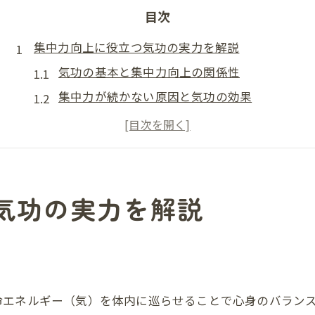
目次
集中力向上に役立つ気功の実力を解説
気功の基本と集中力向上の関係性
集中力が続かない原因と気功の効果
気功整体とは何か実例でわかるしくみ
気功治療は怪しいのか信頼性を検証
中国気功整体の効果とその実感とは
神奈川県川崎区で注目される気功の効果
気功の実力を解説
川崎区で気功が選ばれる理由と背景
気功整体が地元で注目されるメリット
体調改善に役立つ気功の口コミ傾向
地域密着型の気功施術の特徴を解説
命エネルギー（気）を体内に巡らせることで心身のバラン