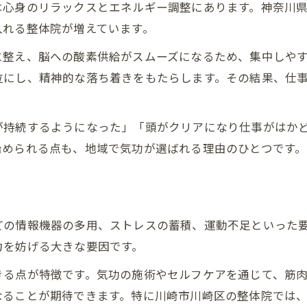
気功治療の実際の効果と安全性への評価
は心身のリラックスとエネルギー調整にあります。神奈川
気功整体による体調改善の仕組みを知る
入れる整体院が増えています。
気功整体とは何か仕組みを詳しく紹介
に整え、脳への酸素供給がスムーズになるため、集中しや
気の流れと体調改善の理論的な関係
位にし、精神的な落ち着きをもたらします。その結果、仕
中国気功整体の効果を実体験で解説
疲労感や肩こりに効く気功整体の実例
が持続するようになった」「頭がクリアになり仕事がはか
気功整体の信頼性と医療との違い
始められる点も、地域で気功が選ばれる理由のひとつです。
日常生活で集中力を高める新しい方法
気功を日常に取り入れる集中力向上術
毎日の生活で実践できる気功のコツ
どの情報機器の多用、ストレスの蓄積、運動不足といった
気功整体の知恵が役立つリラックス法
力を妨げる大きな要因です。
集中力が続く生活習慣と気功の関係
きる点が特徴です。気功の施術やセルフケアを通じて、筋
仕事や勉強に効く気功活用のアイデア
なることが期待できます。特に川崎市川崎区の整体院では