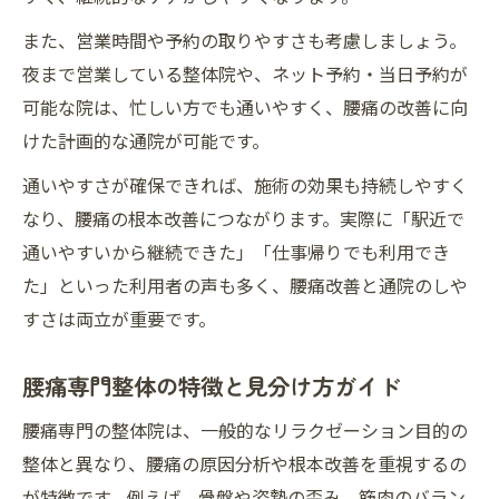
腰痛整体院と連携した生活改善のすすめ
また、営業時間や予約の取りやすさも考慮しましょう。
腰痛整体で健康な体づくりを今から始めよう
夜まで営業している整体院や、ネット予約・当日予約が
可能な院は、忙しい方でも通いやすく、腰痛の改善に向
腰痛整体で始める健康な体づくりの第一歩
けた計画的な通院が可能です。
腰痛改善から全身の健康維持へつなげよう
通いやすさが確保できれば、施術の効果も持続しやすく
腰痛整体の継続受診が健康に与える効果
なり、腰痛の根本改善につながります。実際に「駅近で
腰痛対策で日常生活を快適に変える秘訣
通いやすいから継続できた」「仕事帰りでも利用でき
腰痛整体で再発しない体を目指す方法
た」といった利用者の声も多く、腰痛改善と通院のしや
すさは両立が重要です。
腰痛専門整体の特徴と見分け方ガイド
腰痛専門の整体院は、一般的なリラクゼーション目的の
整体と異なり、腰痛の原因分析や根本改善を重視するの
が特徴です。例えば、骨盤や姿勢の歪み、筋肉のバラン