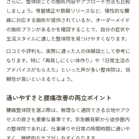
さらに、整体院ごとの施術内容やアプローチ方法も比較
腰痛に強い整体師の見極めポイントとは
しましょう。骨盤矯正や筋膜リリースなど、慢性的な腰
骨盤矯正が腰痛再発予防につながる仕組み
痛に対応する施術が提供されているか、オーダーメイド
骨盤矯正が腰痛再発防止に有効な理由
の施術プランがあるかを確認することで、自分の症状や
腰痛と骨盤バランスの関係を正しく理解
生活スタイルに適した整体院を見つけやすくなります。
腰痛整体での骨盤矯正の具体的な効果
口コミや評判も、実際に通った人の体験談として参考に
腰痛再発を防ぐ骨盤ケアの重要性とは
なります。特に「再発しにくい体作り」や「日常生活の
腰痛整体で骨盤矯正を受けるメリット解説
アドバイスがもらえた」といった声が多い整体院は、信
通いやすい整体院で腰痛対策を日常に取り入れ
頼性が高いといえるでしょう。
る
通いやすさと腰痛改善の両立ポイント
腰痛整体を日常生活に無理なく取り入れる
コツ
腰痛整体院を選ぶ際は、無理なく通院できる立地やアク
腰痛対策は通いやすい整体院選びが鍵
セスの良さも重要な基準です。京急鶴見駅から徒歩圏内
腰痛予防のための整体通院の続け方ガイド
の整体院であれば、仕事帰りや日常の隙間時間に通いや
すく、継続的なケアがしやすくなります。
腰痛整体で日常ケアを習慣化するポイント