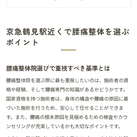
腰痛整体院の施術実績や口コミの活用法
腰痛整体でアクセスと信頼性を比較しよう
腰痛に悩んだら専門整体で根本から改善へ
京急鶴見駅近くで腰痛整体を選ぶ
腰痛を根本から整体で改善する理由
ポイント
慢性的な腰痛に整体が有効な根拠とは
腰痛専門整体で受けられる施術内容
腰痛整体院選びで重視すべき基準とは
腰痛の原因を整体で見極めるポイント
腰痛改善を目指す整体のカウンセリング
腰痛整体院を選ぶ際に最も重視したいのは、施術者の資
国家資格者が腰痛ケアを行う安心感が魅力
格や経験、そして腰痛専門の知識があるかどうかです。
国家資格を持つ施術者は、身体の構造や腰痛の原因に基
腰痛整体は国家資格者の施術で安心
づいた施術を行うため、安心して任せることができま
腰痛改善を任せるべき資格保有者の特徴
す。また、腰痛の根本原因を見極めるための検査やカウ
国家資格者による腰痛ケアの強みを解説
ンセリングが充実しているかも大切なポイントです。
腰痛整体で資格がもたらす信頼の理由