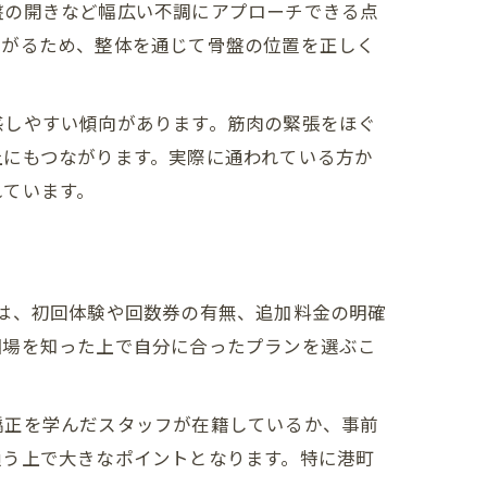
盤の開きなど幅広い不調にアプローチできる点
ながるため、整体を通じて骨盤の位置を正しく
感しやすい傾向があります。筋肉の緊張をほぐ
上にもつながります。実際に通われている方か
れています。
は、初回体験や回数券の有無、追加料金の明確
相場を知った上で自分に合ったプランを選ぶこ
矯正を学んだスタッフが在籍しているか、事前
通う上で大きなポイントとなります。特に港町