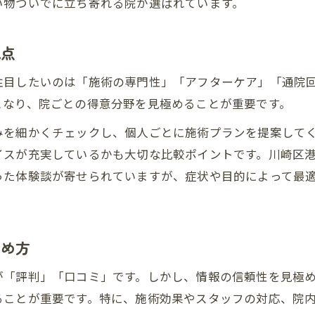
い物ついでに立ち寄れる院が選ばれています。
仕事帰りに立ち寄れる整体院の特徴
産後骨盤矯正に整体が適している理由
視点
産後ケアに整体が選ばれる理由とは
整体による産後骨盤矯正の効果と注意点
注目したいのは「施術の専門性」「アフターケア」「通院
となり、院ごとの得意分野を見極めることが重要です。
産後整体で体調を整えるメリットを解説
整体と整骨院の産後ケアの違いを比較
みを細かくチェックし、個人ごとに施術プランを提案して
産後骨盤矯正に整体が向いているケース
イスが充実しているかも大切な比較ポイントです。川崎区港
った体験談が寄せられていますが、症状や目的によって最
整体効果を高める通院頻度と続け方
整体で骨盤矯正を受ける通院頻度の目安
効果的な整体通院スケジュールの立て方
極め方
整体通院の継続がもたらすメリット紹介
骨盤矯正は何回通えば変化を実感できるか
「評判」「口コミ」です。しかし、情報の信頼性を見極め
ることが重要です。特に、施術効果やスタッフの対応、院
整体院の回数券やプランの選び方ガイド