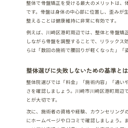
整体で骨盤矯正を受ける最大のメリットは、
です。骨盤は身体の中心部に位置し、歪みが
整えることは健康維持に非常に有効です。
例えば、川崎区港町周辺では、整体と骨盤矯
しながら骨盤を調整することで、リラックス
らは「数回の施術で腰回りが軽くなった」「
整体選びに失敗しないための基準と
整体院選びでは「料金」「施術内容」「通い
さを確認しましょう。川崎市川崎区港町周辺
とが大切です。
次に、施術者の資格や経験、カウンセリング
にホームページや口コミで確認しましょう。