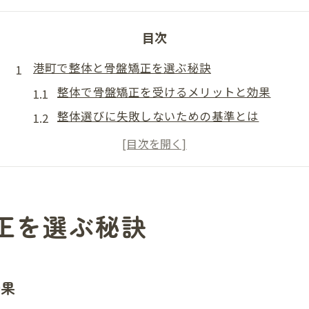
目次
港町で整体と骨盤矯正を選ぶ秘訣
整体で骨盤矯正を受けるメリットと効果
整体選びに失敗しないための基準とは
骨盤矯正の整体院を比較する重要な視点
整体と骨盤矯正の評判・口コミの見極め方
産後ケアで整体を活用する際のポイント
川崎区エリア整体の費用と目安を解説
正を選ぶ秘訣
整体で骨盤矯正を受ける費用相場を解説
料金だけで整体院を選ぶ際の注意点
整体費用に含まれるサービスの確認方法
効果