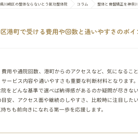
県川崎区の整体ならないとう氣功整体院
コラム
整体と骨盤矯正を神奈
崎区港町で受ける費用や回数と通いやすさのポイ
、費用や通院回数、港町からのアクセスなど、気になるこ
くサービス内容や通いやすさも重要な判断材料となります
な院をどんな基準で選べば納得感があるのか疑問が尽きな
の目安、アクセス面や継続のしやすさ、比較時に注目した
気持ちも前向きになれる第一歩を応援します。