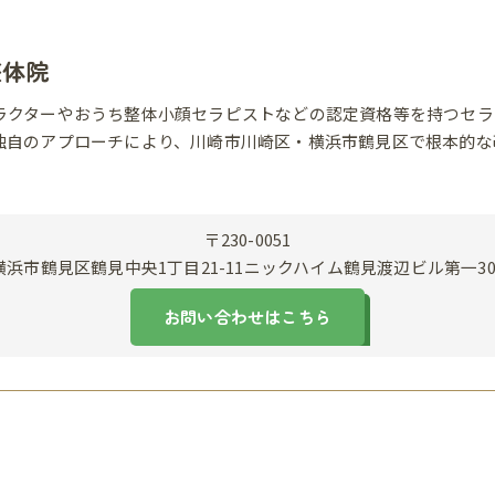
整体院
ラクターやおうち整体小顔セラピストなどの認定資格等を持つセラ
独自のアプローチにより、川崎市川崎区・横浜市鶴見区で根本的な
〒230-0051
横浜市鶴見区鶴見中央1丁目21-11ニックハイム鶴見渡辺ビル第一30
お問い合わせはこちら