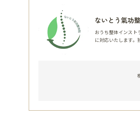
ないとう氣功
おうち整体インスト
に対応いたします。