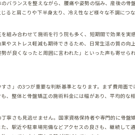
骨盤矯正は保険適用されるのか徹底解説
体のバランスを整えながら、腰痛や姿勢の悩み、産後の骨
整体費用と通院回数のバランスを考える
生じると肩こりや下半身太り、冷え性など様々な不調につ
骨盤矯正と整体の違いを分かりやすく比較
整体と骨盤矯正の違いを分かりやすく解説
正を組み合わせて施術を行う院も多く、短期間で効果を実
目的別に整体と骨盤矯正を選ぶコツ
効果やストレス軽減も期待できるため、日常生活の質の向
姿勢が良くなったと周囲に言われた」といった声も寄せら
整体で骨盤ケアは本当に意味があるのか
産後に最適な整体と骨盤矯正の選び方
は
整体と整骨院の骨盤矯正の特徴比較
通いやすさ重視の整体院選びガイド
やすさ」の3つが重要な判断基準となります。まず費用面で
整体院の通いやすさを見極めるポイント
でも、整体と骨盤矯正の施術料金には幅があり、平均的な
駅近で通いやすい整体院の選び方
整体院の営業時間と予約のしやすさ比較
の丁寧さも見逃せません。国家資格保持者や専門的に骨盤
子育て中でも通える整体院の条件とは
また、駅近や駐車場完備などアクセスの良さも、継続して