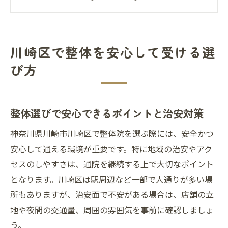
方
整体 ゴッドハンドや名医を探すときの注意
点
川崎区で整体を安心して受ける選
整体 ボキボキ施術とやさしい整体の特徴
び方
慢性不調に整体とボディケアが効く理由
整体が慢性肩こり・腰痛に効果的な理由
ボディケアが整体と組み合わさるメリット
整体選びで安心できるポイントと治安対策
整体とマッサージの根本的な違いを解説
神奈川県川崎市川崎区で整体院を選ぶ際には、安全かつ
整体で自律神経ケアを実現する仕組み
安心して通える環境が重要です。特に地域の治安やアク
整体やボディケアで期待できる持続効果
セスのしやすさは、通院を継続する上で大切なポイント
安全な通院のために知るべき整体の基礎
となります。川崎区は駅周辺など一部で人通りが多い場
所もありますが、治安面で不安がある場合は、店舗の立
整体の安全な受け方と通院ルートの工夫
地や夜間の交通量、周囲の雰囲気を事前に確認しましょ
整体院の治安や防犯対策を確認する方法
う。