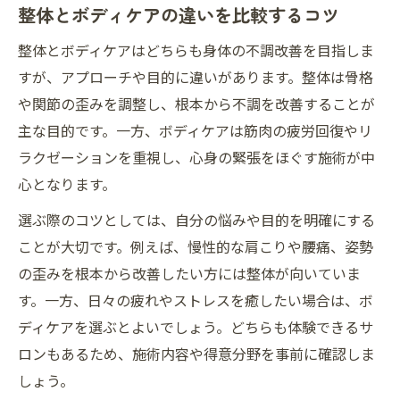
整体とボディケアの違いを比較するコツ
整体と併用するボディケアの選び方
整体とボディケアはどちらも身体の不調改善を目指しま
整体施術後のボディケアで疲労回復促進
すが、アプローチや目的に違いがあります。整体は骨格
不調改善に整体を活用する生活習慣の工夫
や関節の歪みを調整し、根本から不調を改善することが
整体を日常に取り入れる生活リズムの作り
主な目的です。一方、ボディケアは筋肉の疲労回復やリ
方
ラクゼーションを重視し、心身の緊張をほぐす施術が中
整体施術後のセルフケアと注意点
心となります。
慢性不調を防ぐ整体的な姿勢習慣のコツ
選ぶ際のコツとしては、自分の悩みや目的を明確にする
整体院通いを続けるための安全対策
ことが大切です。例えば、慢性的な肩こりや腰痛、姿勢
整体とボディケアを継続するモチベーショ
の歪みを根本から改善したい方には整体が向いていま
ン
す。一方、日々の疲れやストレスを癒したい場合は、ボ
ディケアを選ぶとよいでしょう。どちらも体験できるサ
ロンもあるため、施術内容や得意分野を事前に確認しま
しょう。