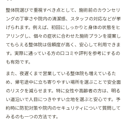
整体 保険適用や初診料の基礎知識を解説
整体院選びで重視すべき点として、施術前のカウンセリ
川崎区の整体 相場と安い店選びのコツ
ングの丁寧さや院内の清潔感、スタッフの対応などが挙
整体 鹿島田エリアの特徴と注意点
げられます。例えば、初回にしっかりと身体の状態をヒ
整体に期待できる根本改善のメリット
アリングし、個々の症状に合わせた施術プランを提案し
整体で姿勢改善し根本から健康を目指す方
てもらえる整体院は信頼度が高く、安心して利用できま
法
す。実際に通っている方の口コミや評判を参考にするの
整体 名医による歪み矯正のメリットとは
も有効です。
整体 ゴッドハンド施術で得られる効果
また、夜遅くまで営業している整体院も増えているた
川崎区 整体で根本改善を体感する理由
め、帰宅途中に立ち寄りやすい場所を選ぶことで安全面
整体とボディケアの相乗効果の具体例
のリスクを減らせます。特に女性や高齢者の方は、明る
ボディケアがもたらす心身への効果とは
い道沿いで人目につきやすい立地を選ぶと安心です。予
ボディケアで心身バランスを整える方法
約時に防犯対策や院内のセキュリティについて質問して
みるのも一つの方法です。
整体とボディケアのリラクゼーション効果
リンパ刺激によるむくみ改善と美容整体