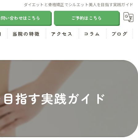
ダイエットと骨格矯正でシルエット美人を目指す実践ガイド
お問い合わせはこちら
ご予約はこちら
問
当院の特徴
アクセス
コラム
ブログ
肩こり
腰痛
気功
を目指す実践ガイド
ダイエット
小顔