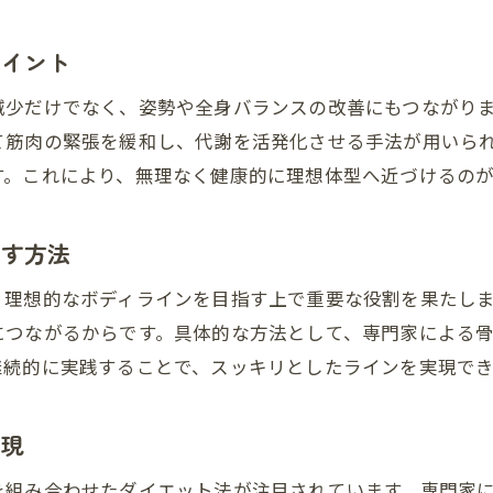
整体による美シルエット作りのポイント解説
ポイント
骨格矯正でシルエット美人になる方法とは
減少だけでなく、姿勢や全身バランスの改善にもつながり
ダイエットと骨格矯正を続ける習慣化の秘訣
て筋肉の緊張を緩和し、代謝を活発化させる手法が用いら
骨盤矯正を活用した美シルエット維持のコツ
す。これにより、無理なく健康的に理想体型へ近づけるの
骨格矯正とダイエットで自信を持つ体へ
指す方法
、理想的なボディラインを目指す上で重要な役割を果たし
につながるからです。具体的な方法として、専門家による
継続的に実践することで、スッキリとしたラインを実現でき
実現
を組み合わせたダイエット法が注目されています。専門家