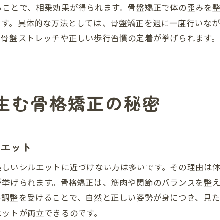
ることで、相乗効果が得られます。骨盤矯正で体の歪みを
ダイエットと骨格矯正で体の不調も改善
ます。具体的な方法としては、骨盤矯正を週に一度行いな
骨盤矯正を取り入れた健康的なダイエット術
の骨盤ストレッチや正しい歩行習慣の定着が挙げられます
骨格矯正で無理なく健康的な体を目指す
ダイエットと骨格矯正で健康美をつくるポイント
骨格矯正を通じて理想のボディラインを目指す
生む骨格矯正の秘密
骨盤矯正で美しいボディラインを手に入れる
整体を活用したダイエットと体型改善法
骨格矯正で理想の体型に近づくための工夫
ルエット
ダイエットと骨盤矯正で理想の自分を目指す
骨格矯正を続けて変わるボディラインの秘密
美しいシルエットに近づけない方は多いです。その理由は
が挙げられます。骨格矯正は、筋肉や関節のバランスを整
骨格矯正とダイエットの相乗効果を実感する方法
格調整を受けることで、自然と正しい姿勢が身につき、見
骨格矯正で叶える美シルエットのコツを解説
エットが両立できるのです。
骨盤矯正でダイエットを成功に導くコツ