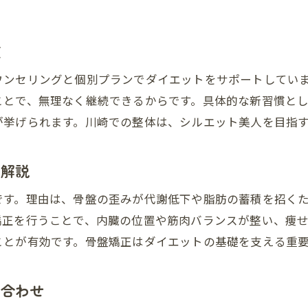
骨盤矯正で変わる体型とダイエット体験談
骨格矯正によるダイエットの変化を実感
慣
美しいシルエットに骨盤矯正が欠かせない理由
ウンセリングと個別プランでダイエットをサポートしてい
骨格矯正とダイエットを両立する実践ポイント
ことで、無理なく継続できるからです。具体的な新習慣と
骨盤矯正を活かしたダイエット実践法紹介
が挙げられます。川崎での整体は、シルエット美人を目指
整体とダイエットの両立を目指すポイント
骨格矯正でダイエット効果を最大化する方法
を解説
健康的なダイエットに骨盤矯正を取り入れる
です。理由は、骨盤の歪みが代謝低下や脂肪の蓄積を招く
骨格矯正を続けながらダイエットを成功へ導く
矯正を行うことで、内臓の位置や筋肉バランスが整い、痩
ダイエットと骨格矯正の併用で美しい体づくり
ことが有効です。骨盤矯正はダイエットの基礎を支える重
健康的なダイエットに骨格矯正が欠かせない理由
骨盤矯正がダイエットの健康面に効果的な理由
み合わせ
整体で健康的にダイエットを実現する方法