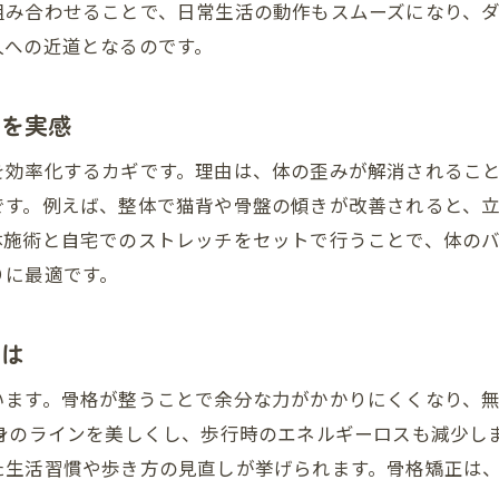
ダイエットと骨格矯正で差がつくシルエット
組み合わせることで、日常生活の動作もスムーズになり、
人への近道となるのです。
骨盤矯正を活用したダイエット成功術の紹介
ダイエットが続かない時に骨格矯正を選ぶ理由
善を実感
骨盤矯正がダイエット継続をサポートする理由
整体でダイエットのモチベーションを維持する
を効率化するカギです。理由は、体の歪みが解消されるこ
ダイエット挫折を防ぐ骨格矯正の魅力とは
です。例えば、整体で猫背や骨盤の傾きが改善されると、
体施術と自宅でのストレッチをセットで行うことで、体の
骨格矯正とともにダイエットを楽しむコツ
りに最適です。
ダイエットが続かない女性に骨盤矯正が人気
骨格矯正で無理なくダイエットを続けるために
とは
シルエット美人へ導く骨格矯正の効果とは
います。骨格が整うことで余分な力がかかりにくくなり、
骨盤矯正がダイエットと姿勢に与える効果
半身のラインを美しくし、歩行時のエネルギーロスも減少し
整体で美しいシルエットをつくる理由
た生活習慣や歩き方の見直しが挙げられます。骨格矯正は
ダイエット成功へ導く骨格矯正の実力を解説