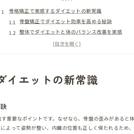
骨格矯正で実感するダイエットの新常識
骨盤矯正でダイエット効果を高める秘訣
整体でダイエットと体のバランス改善を実感
骨格矯正がダイエットに与える影響とは
川崎の整体で始めるダイエット新習慣
ダイエットに骨盤矯正が必要な理由を解説
骨盤矯正とダイエットの効果的な組み合わせ
ダイエットの新常識
美しいシルエットを生む骨格矯正の秘密
骨格矯正で叶えるダイエットと美シルエット
整体によるダイエットと姿勢改善のポイント
秘訣
骨盤矯正の効果で理想のラインを目指す方法
出す重要なポイントです。なぜなら、骨盤の歪みがあると
川崎整体の骨格矯正で美しい体型を実現
正によって姿勢が整い、内臓の位置も正しく保たれるため