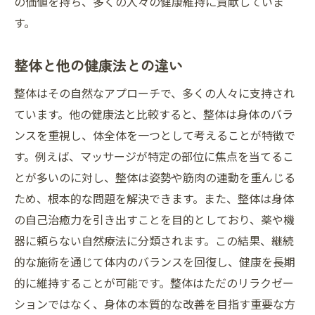
の価値を持ち、多くの人々の健康維持に貢献していま
す。
整体と他の健康法との違い
整体はその自然なアプローチで、多くの人々に支持され
ています。他の健康法と比較すると、整体は身体のバラ
ンスを重視し、体全体を一つとして考えることが特徴で
す。例えば、マッサージが特定の部位に焦点を当てるこ
とが多いのに対し、整体は姿勢や筋肉の連動を重んじる
ため、根本的な問題を解決できます。また、整体は身体
の自己治癒力を引き出すことを目的としており、薬や機
器に頼らない自然療法に分類されます。この結果、継続
的な施術を通じて体内のバランスを回復し、健康を長期
的に維持することが可能です。整体はただのリラクゼー
ションではなく、身体の本質的な改善を目指す重要な方