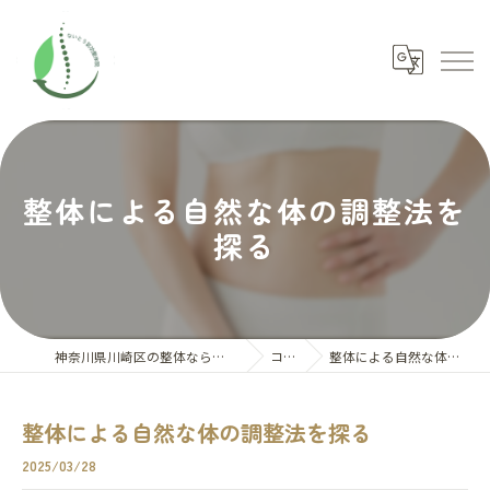
整体による自然な体の調整法を
探る
神奈川県川崎区の整体ならないとう氣功整体院
コラム
整体による自然な体の調整法を探る
整体による自然な体の調整法を探る
2025/03/28