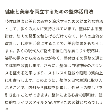
健康と美容を両立するための整体活用法
整体は健康と美容の両方を追求するための効果的な方法
として、多くの人々に支持されています。整体による施
術は、筋肉の緊張を和らげるだけでなく、体内の血流を
改善し、代謝を活発にすることで、美容効果をもたらし
ます。多くの現代人が抱える慢性的な肩こりや腰痛は、
姿勢の歪みから来るものが多く、整体はその調整を通じ
て体調を改善します。さらに、整体は自律神経のバラン
スを整える効果もあり、ストレスの軽減や睡眠の質向上
にも寄与します。このように、整体を日常生活に取り入
れることで、内側から健康を促進し、外見上の美しさを
引き出すことができます。整体による心身の調和は、健
康的なライフスタイルを実現するための鍵となるでしょ
う。