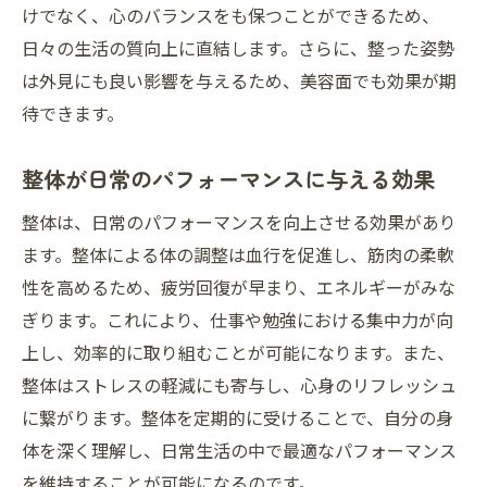
けでなく、心のバランスをも保つことができるため、
日々の生活の質向上に直結します。さらに、整った姿勢
は外見にも良い影響を与えるため、美容面でも効果が期
待できます。
整体が日常のパフォーマンスに与える効果
整体は、日常のパフォーマンスを向上させる効果があり
ます。整体による体の調整は血行を促進し、筋肉の柔軟
性を高めるため、疲労回復が早まり、エネルギーがみな
ぎります。これにより、仕事や勉強における集中力が向
上し、効率的に取り組むことが可能になります。また、
整体はストレスの軽減にも寄与し、心身のリフレッシュ
に繋がります。整体を定期的に受けることで、自分の身
体を深く理解し、日常生活の中で最適なパフォーマンス
を維持することが可能になるのです。