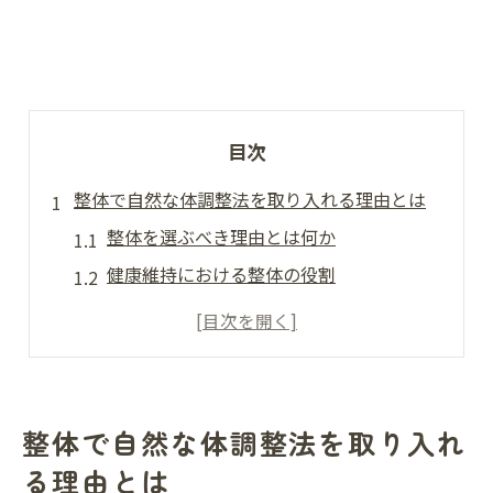
目次
整体で自然な体調整法を取り入れる理由とは
整体を選ぶべき理由とは何か
健康維持における整体の役割
整体の施術で得られる具体的な効果
自然療法としての整体の位置づけ
整体と他の健康法との違い
整体を始める前に知っておくべきこと
整体で自然な体調整法を取り入れ
整体がもたらす健康と美容の相乗効果
る理由とは