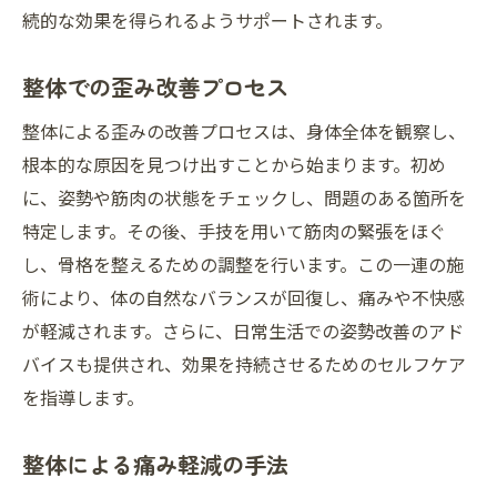
続的な効果を得られるようサポートされます。
整体での歪み改善プロセス
整体による歪みの改善プロセスは、身体全体を観察し、
根本的な原因を見つけ出すことから始まります。初め
に、姿勢や筋肉の状態をチェックし、問題のある箇所を
特定します。その後、手技を用いて筋肉の緊張をほぐ
し、骨格を整えるための調整を行います。この一連の施
術により、体の自然なバランスが回復し、痛みや不快感
が軽減されます。さらに、日常生活での姿勢改善のアド
バイスも提供され、効果を持続させるためのセルフケア
を指導します。
整体による痛み軽減の手法