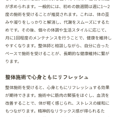
が求められます。一般的には、初めの数週間は週に1〜2
度の施術を受けることが推奨されます。これは、体の歪
みや凝りをしっかりと解消し、代謝をスムーズにするた
めです。その後、個々の体調や生活スタイルに応じて、
月に1回程度のメンテナンスを行うことで、健康を維持し
やすくなります。整体師と相談しながら、自分に合った
ペースで施術を受けることが、長期的な健康維持に繋が
ります。
整体施術で心身ともにリフレッシュ
整体施術を受けると、心身ともにリフレッシュする効果
が期待できます。施術中に筋肉の緊張をほぐし、血流を
改善することで、体が軽く感じられ、ストレスの緩和に
もつながります。精神的なリラックス感が得られるた