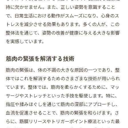
持に欠かせません。また、正しい姿勢を意識すること
で、日常生活における動作がスムーズになり、心身のス
トレスを減少させる効果もあります。多くの人が、この
整体法を通じて、姿勢の改善が健康に与える大きな影響
を実感しています。
筋肉の緊張を解消する技術
筋肉の緊張は、体の不調の大きな原因の一つであり、整
体ではこれを解消するためのさまざまな技術が用いられ
ています。整体では、筋肉を柔らかくするために、マッ
サージやストレッチといった手技を駆使します。特に、
指圧や揉みほぐしを通じて筋肉の深部にアプローチし、
血流を促進させることで、筋肉の緊張を和らげます。さ
らに、筋膜リリースやトリガーポイント療法といった最