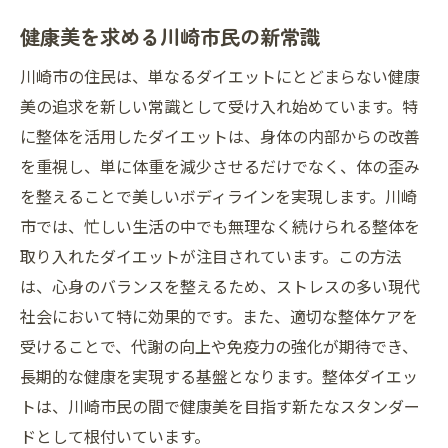
体の歪みと代謝の関係性を探る
健康美を求める川崎市民の新常識
忙しい日常でも続けやすい整体ダイエット
川崎市の住民は、単なるダイエットにとどまらない健康
日常に取り入れやすい整体ダイエット
美の追求を新しい常識として受け入れ始めています。特
忙しい人向けの整体ダイエット戦略
に整体を活用したダイエットは、身体の内部からの改善
続けやすさが魅力の整体ダイエット
を重視し、単に体重を減少させるだけでなく、体の歪み
短時間で効果が出る整体ダイエット
を整えることで美しいボディラインを実現します。川崎
整体ダイエットを日常習慣にする方法
市では、忙しい生活の中でも無理なく続けられる整体を
取り入れたダイエットが注目されています。この方法
忙しい生活でも無理なく行える整体
は、心身のバランスを整えるため、ストレスの多い現代
整体ダイエットで心身のバランスを整える
社会において特に効果的です。また、適切な整体ケアを
整体で心身の健康をサポート
受けることで、代謝の向上や免疫力の強化が期待でき、
心と体のバランスを整える整体法
長期的な健康を実現する基盤となります。整体ダイエッ
整体がもたらす心身の調和
トは、川崎市民の間で健康美を目指す新たなスタンダー
ストレス軽減に役立つ整体技術
ドとして根付いています。