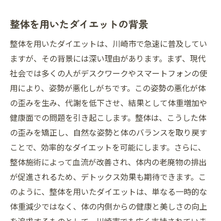
整体ダイエットでの心の安定
整体を用いたダイエットの背景
心身のバランス改善に向けた整体
川崎市の整体技術で健康的なダイエットを成功
整体を用いたダイエットは、川崎市で急速に普及してい
させる
ますが、その背景には深い理由があります。まず、現代
川崎市の整体技術が支えるダイエット
社会では多くの人がデスクワークやスマートフォンの使
用により、姿勢が悪化しがちです。この姿勢の悪化が体
健康的に痩せるための整体活用法
の歪みを生み、代謝を低下させ、結果として体重増加や
整体技術でダイエットを効果的にする
健康面での問題を引き起こします。整体は、こうした体
川崎市整体院のダイエット成功事例
の歪みを矯正し、自然な姿勢と体のバランスを取り戻す
整体技術の進化とダイエットの関係
ことで、効率的なダイエットを可能にします。さらに、
川崎市で整体ダイエットを始めるには
整体施術によって血流が改善され、体内の老廃物の排出
が促進されるため、デトックス効果も期待できます。こ
のように、整体を用いたダイエットは、単なる一時的な
体重減少ではなく、体の内側からの健康と美しさの向上