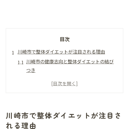
目次
川崎市で整体ダイエットが注目される理由
川崎市の健康志向と整体ダイエットの結び
つき
整体がもたらすダイエット効果とは
健康美を求める川崎市民の新常識
整体を用いたダイエットの背景
川崎市での整体ダイエット人気の理由
川崎市で整体ダイエットが注目さ
川崎市の整体ダイエットの最新トレンド
れる理由
整体を活用したダイエットの新しいアプローチ