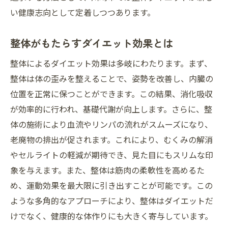
い健康志向として定着しつつあります。
川崎市の整体院で健康美を実現する秘訣
整体院が提供する健康美のサポート
整体がもたらすダイエット効果とは
川崎市の整体院でのダイエット施術
整体によるダイエット効果は多岐にわたります。まず、
健康美を叶える整体院のサービス
整体は体の歪みを整えることで、姿勢を改善し、内臓の
川崎市整体院で体験する美の進化
位置を正常に保つことができます。この結果、消化吸収
整体院が提案する美と健康のプラン
が効率的に行われ、基礎代謝が向上します。さらに、整
整体院選びのポイントと注意点
体の施術により血流やリンパの流れがスムーズになり、
代謝促進と体の歪みを正す整体ダイエット
老廃物の排出が促されます。これにより、むくみの解消
整体で代謝を高める方法
やセルライトの軽減が期待でき、見た目にもスリムな印
体の歪みを整える整体の重要性
象を与えます。また、整体は筋肉の柔軟性を高めるた
め、運動効果を最大限に引き出すことが可能です。この
整体がもたらす代謝促進の効果
ような多角的なアプローチにより、整体はダイエットだ
体のバランスを整える整体技術
けでなく、健康的な体作りにも大きく寄与しています。
代謝向上に役立つ整体のアプローチ