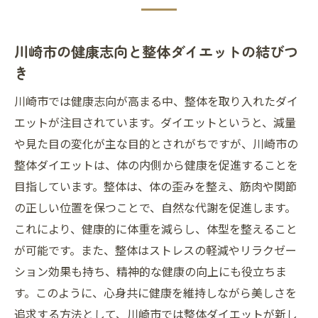
整体の技術とダイエットの融合
ダイエットにおける整体の役割
川崎市の健康志向と整体ダイエットの結びつ
き
新しい整体ダイエット法の特長
整体を使ったダイエットのメリット
川崎市では健康志向が高まる中、整体を取り入れたダイ
整体ダイエットの効率的な進め方
エットが注目されています。ダイエットというと、減量
や見た目の変化が主な目的とされがちですが、川崎市の
整体で健康的に痩せるためのステップ
整体ダイエットは、体の内側から健康を促進することを
整体ダイエットで理想の体型を手に入れる方法
目指しています。整体は、体の歪みを整え、筋肉や関節
整体ダイエットの具体的な手法
の正しい位置を保つことで、自然な代謝を促進します。
理想の体型を目指す整体の活用
これにより、健康的に体重を減らし、体型を整えること
体型維持に役立つ整体のテクニック
が可能です。また、整体はストレスの軽減やリラクゼー
整体で無理なく体型を整える
ション効果も持ち、精神的な健康の向上にも役立ちま
整体ダイエットの成功事例紹介
す。このように、心身共に健康を維持しながら美しさを
整体で体型改善を図るプロセス
追求する方法として、川崎市では整体ダイエットが新し