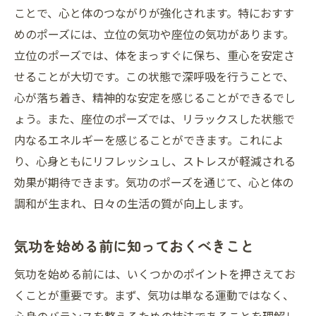
ことで、心と体のつながりが強化されます。特におすす
ーション
めのポーズには、立位の気功や座位の気功があります。
気功による深い呼吸の重要性
立位のポーズでは、体をまっすぐに保ち、重心を安定さ
リラックス効果を高める気功と呼吸法
せることが大切です。この状態で深呼吸を行うことで、
気功の呼吸で心の平穏を育む
心が落ち着き、精神的な安定を感じることができるでし
深い呼吸と気功のシナジー効果
ょう。また、座位のポーズでは、リラックスした状態で
内なるエネルギーを感じることができます。これによ
気功の呼吸法で心を落ち着ける
り、心身ともにリフレッシュし、ストレスが軽減される
究極のリラクゼーション: 気功と呼吸を融合
効果が期待できます。気功のポーズを通じて、心と体の
気功の穏やかなエネルギーで日常生活を快適に
調和が生まれ、日々の生活の質が向上します。
する
気功が日常生活に与える影響
気功を始める前に知っておくべきこと
気功のエネルギーで心身の疲れを癒す
気功を始める前には、いくつかのポイントを押さえてお
日々の生活に気功を取り入れるコツ
くことが重要です。まず、気功は単なる運動ではなく、
気功のエネルギーで活力を取り戻す