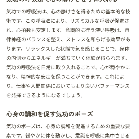
気功を使ったセルフケアのすすめ
気功での呼吸法は、心の静けさを得るための基本的な技
気功で免疫力を高める方法
術です。この呼吸法により、リズミカルな呼吸が促進さ
自然治癒力を活かす気功の実践
れ、心拍数も安定します。意識的に行う深い呼吸は、自
気功の穏やかなエネルギーと回復力
律神経のバランスを整え、ストレスを和らげる効果があ
心身のバランスを整える気功のリラクゼーショ
ります。リラックスした状態で気を感じることで、身体
ン技法
の内側からエネルギーが満ちていく体験が得られます。
気功で心身を整える日常習慣
気功の呼吸法を日常に取り入れることで、心が穏やかに
なり、精神的な安定を保つことができます。これによ
リラクゼーションを高める気功の姿勢
り、仕事や人間関係においてもより良いパフォーマンス
気功の動作で心身のバランスを保つ
を発揮できるようになるでしょう。
心身リラクゼーションのための気功セッシ
ョン
心身の調和を促す気功のポーズ
気功技法で得られる心の安定
気功のポーズは、心身の調和を促進するための重要な要
気功を用いた全身のリラクゼーション法
素です。緩やかに体を動かし、意識を呼吸に集中させる
深い呼吸と気功を組み合わせた究極のリラクゼ