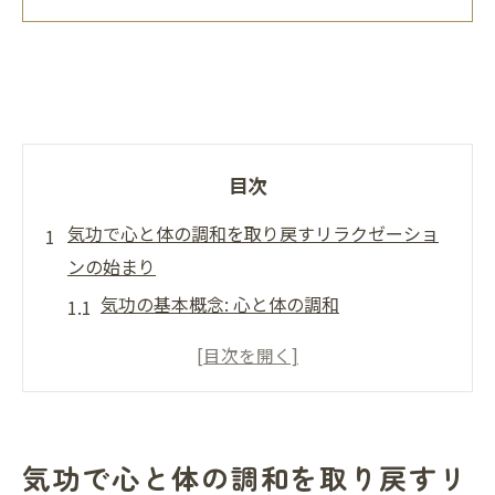
目次
気功で心と体の調和を取り戻すリラクゼーショ
ンの始まり
気功の基本概念: 心と体の調和
気功の呼吸法で心の静けさを手に入れる
心身の調和を促す気功のポーズ
気功を始める前に知っておくべきこと
初心者が知っておくべき気功のリラクゼー
気功で心と体の調和を取り戻すリ
ション効果