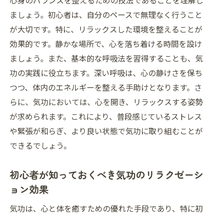
心身のバランスを整えるための技法であることを理解し
穏やかな気功エネルギーの感じ方
ましょう。初心者は、自分のペースで無理なく行うこと
気功のエネルギーで日常をリフレッシュ
が大切です。特に、リラックスした環境を整えることが
気功による心と体の健康を支えるリラクゼーシ
効果的です。静かな場所で、心を落ち着ける時間を設け
ョン術
ましょう。また、基本的な呼吸法を習得することも、気
功の実践に役立ちます。深い呼吸は、心の静けさを保ち
気功の健康効果を最大限に活かす方法
つつ、体内のエネルギーを整える手助けとなります。さ
心身の健康を保つための気功の実践
らに、気功においては、心を開き、リラックスする姿勢
気功を用いた健康アップの秘訣
が求められます。これにより、普段感じているストレス
気功の健康的な習慣を作る
や緊張が和らぎ、より良い状態で気功に取り組むことが
気功で健康バランスを保つ
できるでしょう。
気功による心身健康の持続性
気功で体感する心地よさとその持続効果
初心者が知っておくべき気功のリラクゼーシ
ョン効果
気功の心地よさを体感するために
気功の持続的なリラクゼーション効果
気功は、心と体を癒すための優れた手段であり、特に初