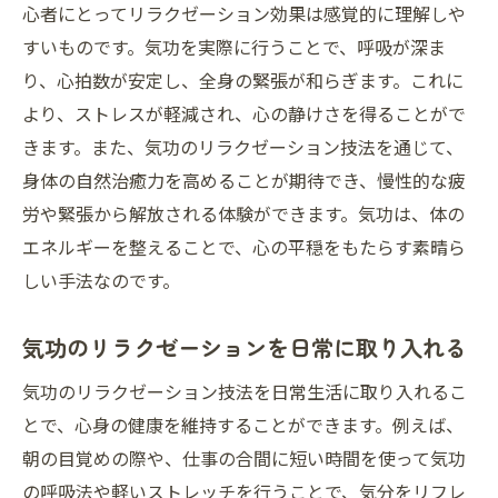
気功セッションの後のリラクゼーション維
心者にとってリラクゼーション効果は感覚的に理解しや
持法
すいものです。気功を実際に行うことで、呼吸が深ま
り、心拍数が安定し、全身の緊張が和らぎます。これに
長く続く気功の安らぎを享受する
より、ストレスが軽減され、心の静けさを得ることがで
気功による心地よさの体験談
きます。また、気功のリラクゼーション技法を通じて、
気功で得られる心地よさの源
身体の自然治癒力を高めることが期待でき、慢性的な疲
労や緊張から解放される体験ができます。気功は、体の
エネルギーを整えることで、心の平穏をもたらす素晴ら
しい手法なのです。
気功のリラクゼーションを日常に取り入れる
気功のリラクゼーション技法を日常生活に取り入れるこ
とで、心身の健康を維持することができます。例えば、
朝の目覚めの際や、仕事の合間に短い時間を使って気功
の呼吸法や軽いストレッチを行うことで、気分をリフレ