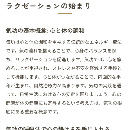
ラクゼーションの始まり
気功のリラクゼーションを日常に取り入れ
る
気功を通じてストレス社会に安らぎをもたらす
気功の基本概念: 心と体の調和
方法
気功は心と体の調和を重視する伝統的なエネルギー療法
気功でストレスを和らげる三つの手法
です。気の流れを整えることで、心身のバランスを保
気功による心の解放とストレス軽減
ち、リラクゼーションを促進します。気功では、心を静
気功と心の健康の関連性を理解する
めることが重視され、ストレスや不安を軽減する手段と
仕事の疲れを気功でリフレッシュ
して機能します。心と体がつながることで、内面的な平
現代のストレス社会における気功の必要性
和が生まれ、自然治癒力が高まります。気功の実践を通
じて、日常生活における心の安定を図りましょう。心の
気功ルーティンで毎日をリラックス
健康が体の健康にも寄与するという考え方は、気功の根
自然治癒力を引き出す気功の効果を探る
底にある重要な概念です。
気功と自然治癒力の深い関係
気功が自然治癒力を高める理由
気功の呼吸法で心の静けさを手に入れる