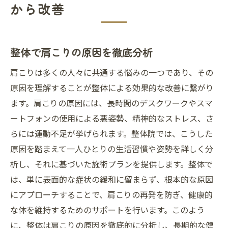
から改善
整体で肩のストレスを軽減する理由
ストレス解消に効果的な整体メニュー
整体で肩こりの原因を徹底分析
整体が肩こりに与えるリラックス効果
肩こりストレスを整体で和らげる週末プラ
肩こりは多くの人々に共通する悩みの一つであり、その
ン
原因を理解することが整体による効果的な改善に繋がり
整体と心の健康の関係性
ます。肩こりの原因には、長時間のデスクワークやスマ
ートフォンの使用による悪姿勢、精神的なストレス、さ
肩こりによるストレスを整体で緩和する秘
らには運動不足が挙げられます。整体院では、こうした
訣
原因を踏まえて一人ひとりの生活習慣や姿勢を詳しく分
整体の力で肩こりを取り除き健康的な毎日を
析し、それに基づいた施術プランを提供します。整体で
健康維持に整体を取り入れるメリット
は、単に表面的な症状の緩和に留まらず、根本的な原因
肩こり改善を支える整体の力
にアプローチすることで、肩こりの再発を防ぎ、健康的
整体で始める健康的な習慣作り
な体を維持するためのサポートを行います。このよう
整体による健康的な生活の実現
に、整体は肩こりの原因を徹底的に分析し、長期的な健