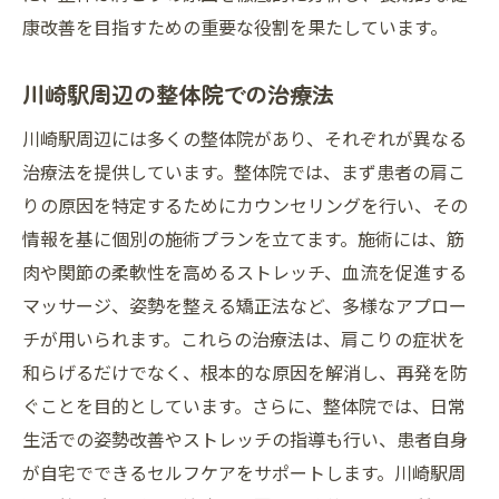
肩こり解消と健康の関係性
康改善を目指すための重要な役割を果たしています。
整体で肩こり対策を始める方法
川崎駅周辺の整体院での治療法
整体院での肩こり解消と心身のリフレッシュ
整体院で心身をリフレッシュする理由
川崎駅周辺には多くの整体院があり、それぞれが異なる
治療法を提供しています。整体院では、まず患者の肩こ
肩こり解消のための整体メニュー
りの原因を特定するためにカウンセリングを行い、その
整体で心身のバランスを整える
情報を基に個別の施術プランを立てます。施術には、筋
肩こりと整体のリフレッシュ効果
肉や関節の柔軟性を高めるストレッチ、血流を促進する
整体院でのリフレッシュ体験談
マッサージ、姿勢を整える矯正法など、多様なアプロー
整体を受ける際の心の準備
チが用いられます。これらの治療法は、肩こりの症状を
日々の肩こりを整体で楽にする秘訣
和らげるだけでなく、根本的な原因を解消し、再発を防
整体で肩こりを楽にする新習慣
ぐことを目的としています。さらに、整体院では、日常
肩こりを整体で緩和する毎日のケア
生活での姿勢改善やストレッチの指導も行い、患者自身
が自宅でできるセルフケアをサポートします。川崎駅周
整体師が教える肩こり予防法