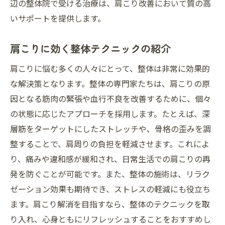
辺の整体院で受ける治療は、肩こり改善において質の高
肩こりを整体で楽にするセルフケア
いサポートを提供します。
整体で肩こりの原因を取り除くポイント
肩こりに効く整体の秘密
肩こりに効く整体テクニックの紹介
川崎駅からすぐの整体院で肩こりにサヨナラ
肩こりに悩む多くの人々にとって、整体は非常に効果的
川崎駅で整体院を見つけるポイント
な解決策となります。整体の専門家たちは、肩こりの原
肩こりを整体で解消するアクセスの便利さ
因となる筋肉の緊張や血行不良を改善するために、個々
川崎駅周辺の整体院探訪
の状態に応じたアプローチを採用します。たとえば、深
肩こり改善のための最寄り整体院
層筋をターゲットにしたストレッチや、骨格の歪みを調
整体院での肩こり初診の流れ
整することで、肩周りの負担を軽減させます。これによ
り、痛みや違和感が緩和され、日常生活での肩こりの再
川崎駅近くで整体院を選ぶ利点
発を防ぐことが可能です。また、整体の施術は、リラク
整体の効果で肩こりから自由になる生活へ
ゼーション効果も期待でき、ストレスの軽減にも役立ち
整体が肩こりに与える自由の実感
ます。肩こり解消を目指すなら、整体のテクニックを取
肩こりから解放される整体の効果
り入れ、心身ともにリフレッシュすることをおすすめし