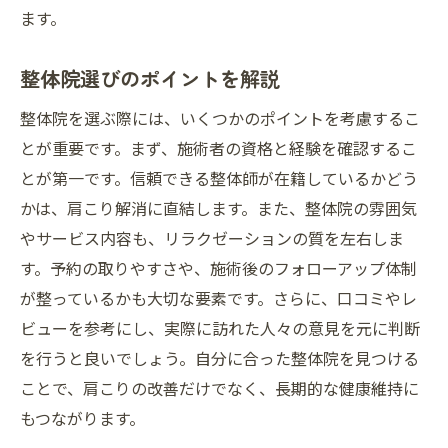
整体による肩こりの新しい生活
ます。
肩こり治療で生活を変える整体の力
整体院選びのポイントを解説
整体で肩こりから解放された方の体験
肩こり改善を実現する整体のアプローチ
整体院を選ぶ際には、いくつかのポイントを考慮するこ
肩こりに悩むあなたへ整体のおすすめ
とが重要です。まず、施術者の資格と経験を確認するこ
整体で肩こりを克服するためのアドバイス
とが第一です。信頼できる整体師が在籍しているかどう
かは、肩こり解消に直結します。また、整体院の雰囲気
肩こり改善に整体をおすすめする理由
やサービス内容も、リラクゼーションの質を左右しま
肩こりに悩む方必見の整体治療
す。予約の取りやすさや、施術後のフォローアップ体制
整体師が伝授する肩こり解消法
が整っているかも大切な要素です。さらに、口コミやレ
肩こりのない生活を目指す整体のすすめ
ビューを参考にし、実際に訪れた人々の意見を元に判断
実績で選ぶ肩こりに効く整体院
を行うと良いでしょう。自分に合った整体院を見つける
ことで、肩こりの改善だけでなく、長期的な健康維持に
もつながります。