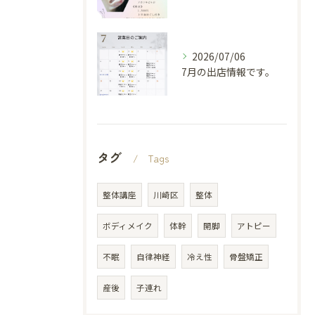
2026/07/06
7月の出店情報です。
タグ
Tags
整体講座
川崎区
整体
ボディメイク
体幹
開脚
アトピー
不眠
自律神経
冷え性
骨盤矯正
産後
子連れ